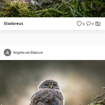
Stadsreus
5
0
A
Angela.van.Beljouw