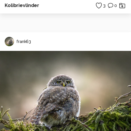
Kolibrievlinder
3
0
frank63