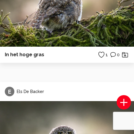
In het hoge gras
1
0
E
Els De Backer