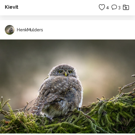
Kievit
4
3
HenkMulders