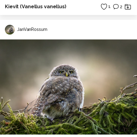
Kievit (Vanellus vanellus)
1
2
JanVanRossum