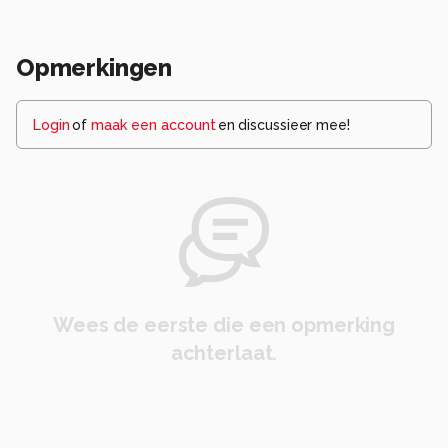
Opmerkingen
Login
of
maak een account
en discussieer mee!
Wees de eerste die een opmerking
achterlaat.