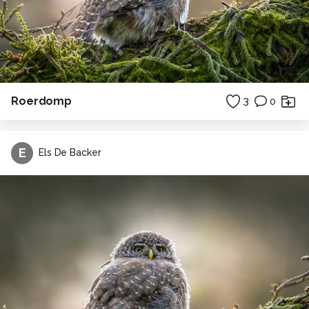
Roerdomp
3
0
E
Els De Backer