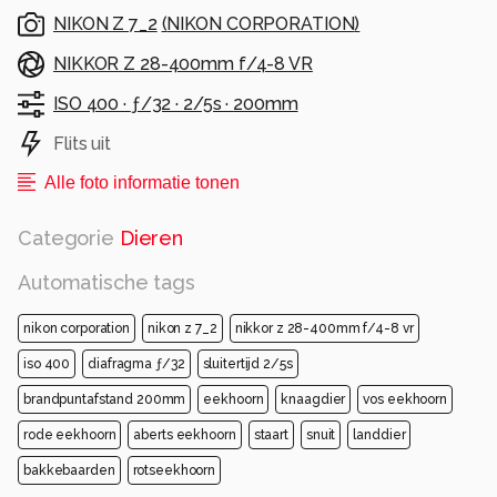
NIKON Z 7_2
(
NIKON CORPORATION
)
NIKKOR Z 28-400mm f/4-8 VR
ISO 400 ·
ƒ/32 ·
2/5s ·
200mm
Flits uit
Alle foto informatie tonen
Categorie
Dieren
Automatische tags
nikon corporation
nikon z 7_2
nikkor z 28-400mm f/4-8 vr
iso 400
diafragma ƒ/32
sluitertijd 2/5s
brandpuntafstand 200mm
eekhoorn
knaagdier
vos eekhoorn
rode eekhoorn
aberts eekhoorn
staart
snuit
landdier
bakkebaarden
rotseekhoorn