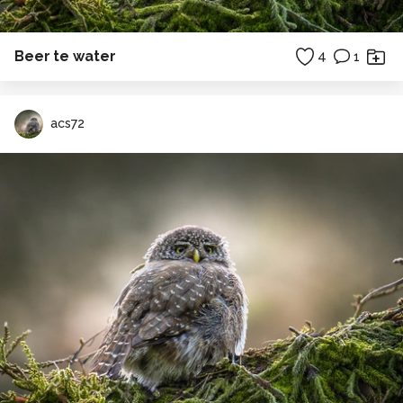
Beer te water
4
1
acs72