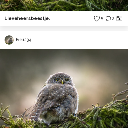
Lieveheersbeestje.
5
2
Erik1234