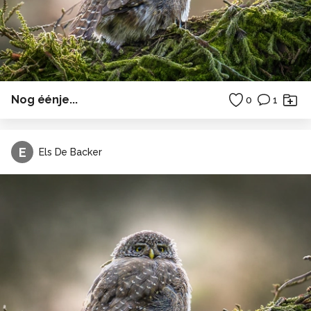
Nog éénje...
0
1
E
Els De Backer