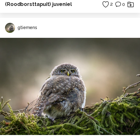
(Roodborsttapuit) juveniel
2
0
gtiemens