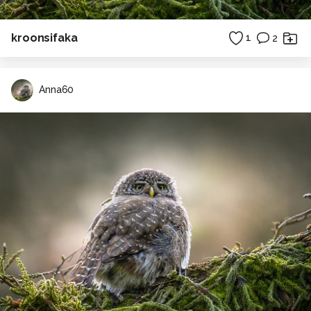
kroonsifaka
1
2
Anna60