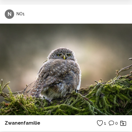
N
NO1
Zwanenfamilie
1
0