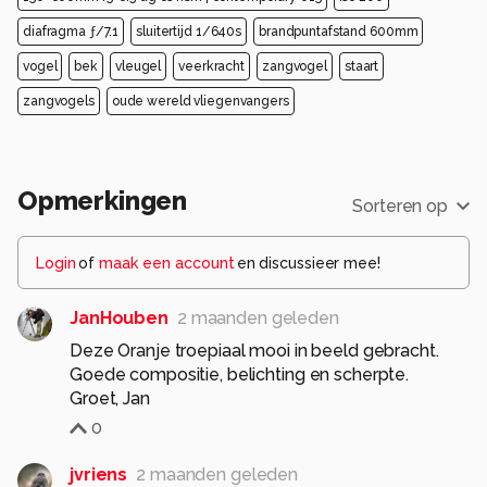
diafragma ƒ/7.1
sluitertijd 1/640s
brandpuntafstand 600mm
vogel
bek
vleugel
veerkracht
zangvogel
staart
zangvogels
oude wereld vliegenvangers
Opmerkingen
Sorteren op
Login
of
maak een account
en discussieer mee!
JanHouben
2 maanden geleden
Deze Oranje troepiaal mooi in beeld gebracht.
Goede compositie, belichting en scherpte.
Groet, Jan
0
jvriens
2 maanden geleden