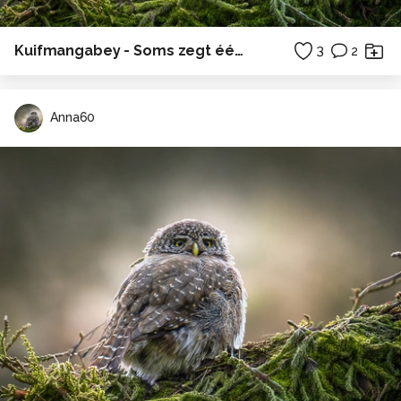
Kuifmangabey - Soms zegt één blik meer dan duizend woorden... ✨
3
2
Anna60