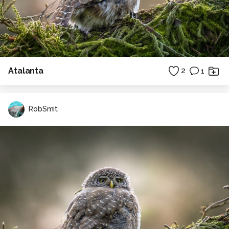
Atalanta
2
1
RobSmit