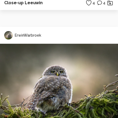
Close-up Leeuwin
4
4
ErwinWarbroek