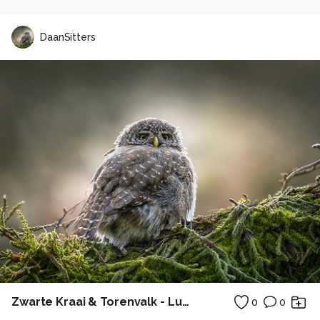
DaanSitters
Zwarte Kraai & Torenvalk - Luchtduel boven de wilgen.
0
0