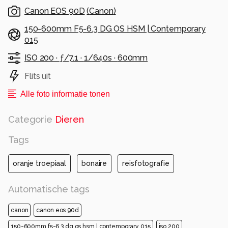
Canon EOS 90D
(
Canon
)
150-600mm F5-6.3 DG OS HSM | Contemporary
015
ISO 200 ·
ƒ/7.1 ·
1/640s ·
600mm
Flits uit
Alle foto informatie tonen
Categorie
Dieren
Tags
oranje troepiaal
bonaire
reisfotografie
Automatische tags
canon
canon eos 90d
150-600mm f5-6.3 dg os hsm | contemporary 015
iso 200