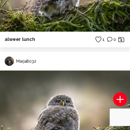
alweer lunch
1
0
Marja8032