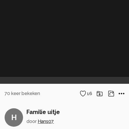
70
keer bekeken
16
Familie uitje
H
door
Hans07