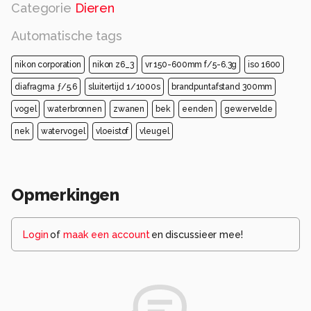
Categorie
Dieren
Automatische tags
nikon corporation
nikon z6_3
vr 150-600mm f/5-6.3g
iso 1600
diafragma ƒ/5.6
sluitertijd 1/1000s
brandpuntafstand 300mm
vogel
waterbronnen
zwanen
bek
eenden
gewervelde
nek
watervogel
vloeistof
vleugel
Opmerkingen
Login
of
maak een account
en discussieer mee!