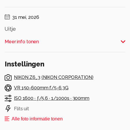
31 mei, 2026
Uitje
Alle rechten voorbehouden
Meer info tonen
Instellingen
NIKON Z6_3
(
NIKON CORPORATION
)
VR 150-600mm f/5-6.3G
ISO 1600 ·
ƒ/5.6 ·
1/1000s ·
300mm
Flits uit
Alle foto informatie tonen