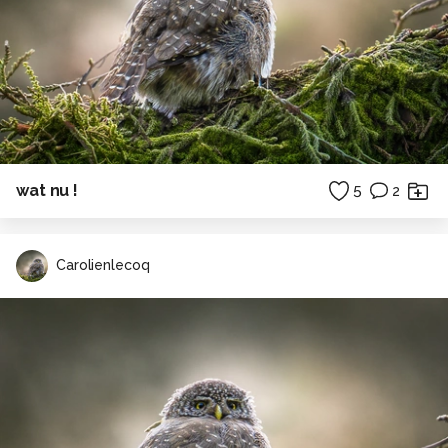
wat nu !
5
2
Carolienlecoq