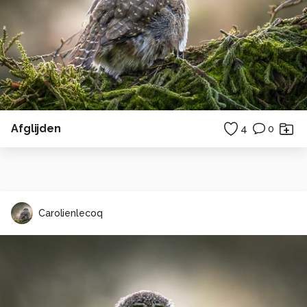
Afglijden
4
0
Carolienlecoq