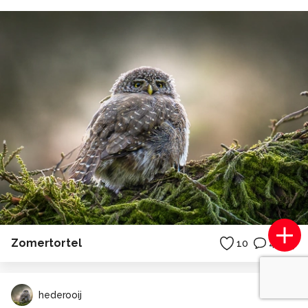
Zomertortel
10
4
hederooij