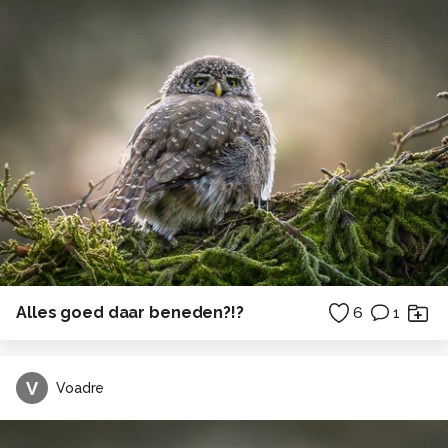
Alles goed daar beneden?!?
6
1
V
Voadre