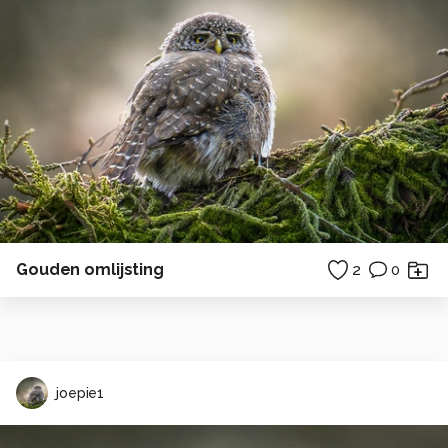
Gouden omlijsting
2
0
joepie1