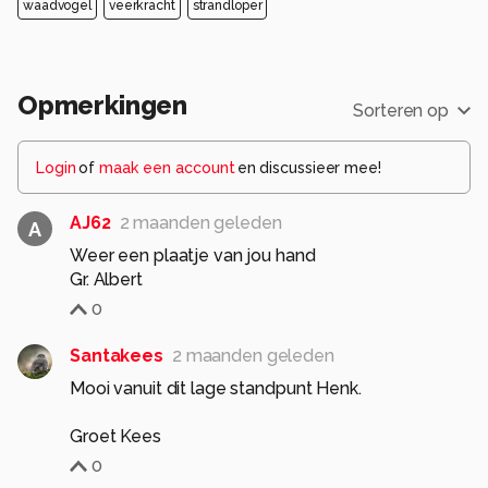
waadvogel
veerkracht
strandloper
Opmerkingen
Sorteren op
Login
of
maak een account
en discussieer mee!
AJ62
2 maanden geleden
A
Weer een plaatje van jou hand
Gr. Albert
0
Santakees
2 maanden geleden
Mooi vanuit dit lage standpunt Henk.
Groet Kees
0