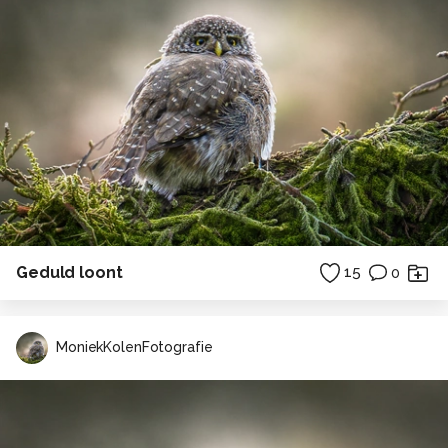
Geduld loont
15
0
MoniekKolenFotografie