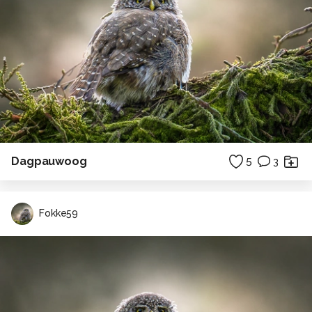
Dagpauwoog
5
3
Fokke59