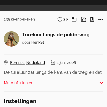
135
keer bekeken
39
Tureluur langs de polderweg
door
HenkSt
Eemnes
,
Nederland
1 juni, 2026
De tureluur zat langs de kant van de weg en dat
gaf mij de mogelijkheid voor een standpunt nog
Meer info tonen
lager dan oog niveau.
Hartelijk bedankt voor de mooie reacties op de
Instellingen
haas in het veld