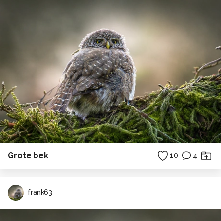
Grote bek
10
4
frank63