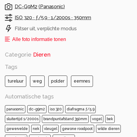
Alle rechten voorbehouden
DC-G9M2
(
Panasonic
)
ISO 320 ·
ƒ/5.9 ·
1/2000s ·
350mm
Flitser uit, verplichte modus
Alle foto informatie tonen
Categorie
Dieren
Tags
tureluur
weg
polder
eemnes
Automatische tags
panasonic
dc-g9m2
iso 320
diafragma ƒ/5.9
sluitertijd 1/2000s
brandpuntafstand 350mm
vogel
bek
gewervelde
nek
vleugel
gewone roodpoot
wilde dieren