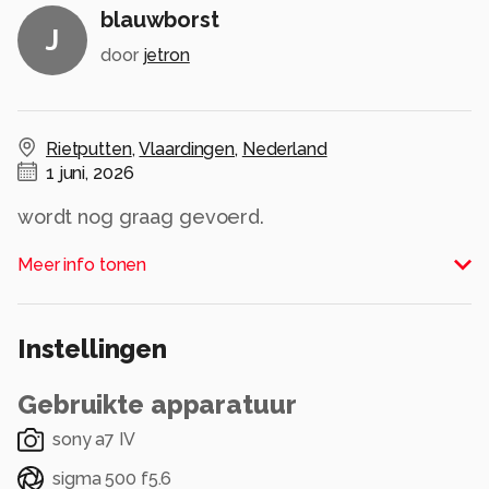
blauwborst
J
door
jetron
Rietputten
,
Vlaardingen
,
Nederland
1 juni, 2026
wordt nog graag gevoerd.
Alle rechten voorbehouden
Meer info tonen
Instellingen
Gebruikte apparatuur
sony a7 IV
sigma 500 f5.6