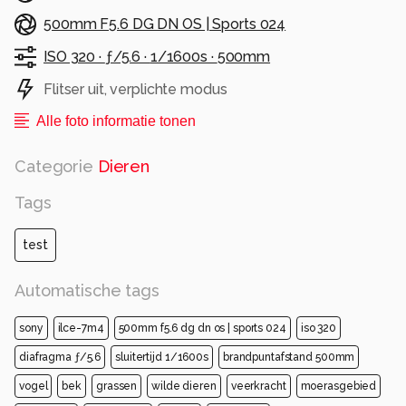
500mm F5.6 DG DN OS | Sports 024
ISO 320 ·
ƒ/5.6 ·
1/1600s ·
500mm
Flitser uit, verplichte modus
Alle foto informatie tonen
Categorie
Dieren
Tags
test
Automatische tags
sony
ilce-7m4
500mm f5.6 dg dn os | sports 024
iso 320
diafragma ƒ/5.6
sluitertijd 1/1600s
brandpuntafstand 500mm
vogel
bek
grassen
wilde dieren
veerkracht
moerasgebied