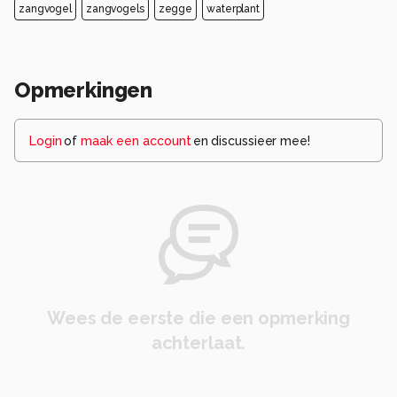
zangvogel
zangvogels
zegge
waterplant
Opmerkingen
Login
of
maak een account
en discussieer mee!
Wees de eerste die een opmerking
achterlaat.