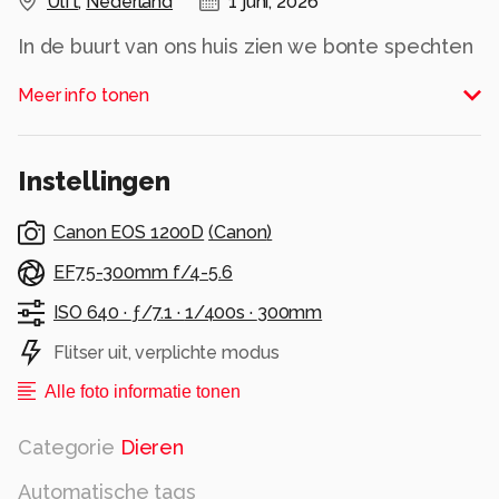
Ulft
,
Nederland
1 juni, 2026
In de buurt van ons huis zien we bonte spechten
en af en toe een groene specht.
Meer info tonen
Alle rechten voorbehouden
Instellingen
Canon EOS 1200D
(
Canon
)
EF75-300mm f/4-5.6
ISO 640 ·
ƒ/7.1 ·
1/400s ·
300mm
Flitser uit, verplichte modus
Alle foto informatie tonen
Categorie
Dieren
Automatische tags