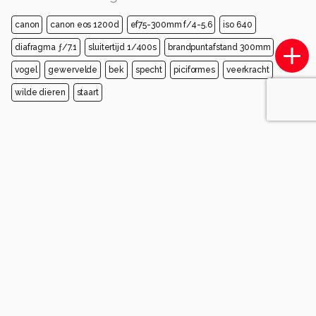
canon
canon eos 1200d
ef75-300mm f/4-5.6
iso 640
diafragma ƒ/7.1
sluitertijd 1/400s
brandpuntafstand 300mm
vogel
gewervelde
bek
specht
piciformes
veerkracht
wilde dieren
staart
Opmerkingen
Login
of
maak een account
en discussieer mee!