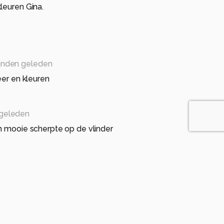
leuren Gina.
nden geleden
eer en kleuren
geleden
n mooie scherpte op de vlinder
en geleden
r en bloem!!!
n....geduld beloont!!