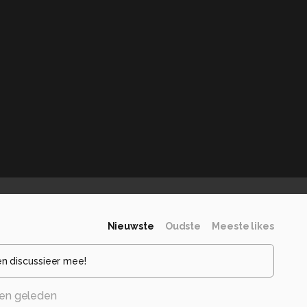
Nieuwste
Oudste
Meeste likes
en discussieer mee!
en geleden