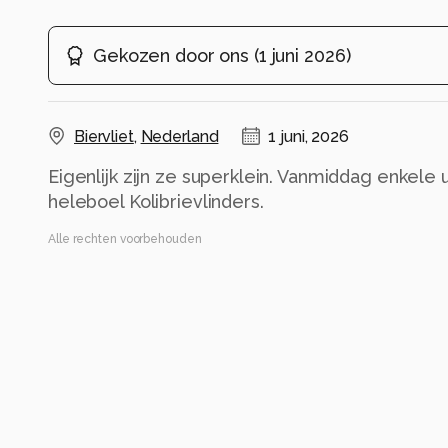
Gekozen door ons
(
1 juni 2026
)
Biervliet
,
Nederland
1 juni, 2026
Eigenlijk zijn ze superklein. Vanmiddag enkele
heleboel Kolibrievlinders.
Alle rechten voorbehouden
Instellingen
Gebruikte apparatuur
Sony A9 III
Sony 70-200 GM II