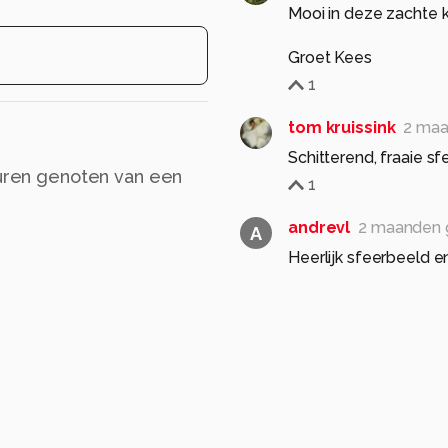
Mooi in deze zachte k
Groet Kees
1
tom kruissink
2 maa
Schitterend, fraaie sf
 uren genoten van een
1
andrevl
2 maanden 
A
Heerlijk sfeerbeeld e
1
FreddyVyt
2 maand
Knap scherp op vlinde
Mooie sfeervolle tinte
Gr Freddy
1