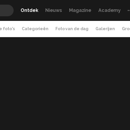
Ontdek
Nieuws
Magazine
Academy
 foto's
Categorieën
Foto van de dag
Galerijen
Gro