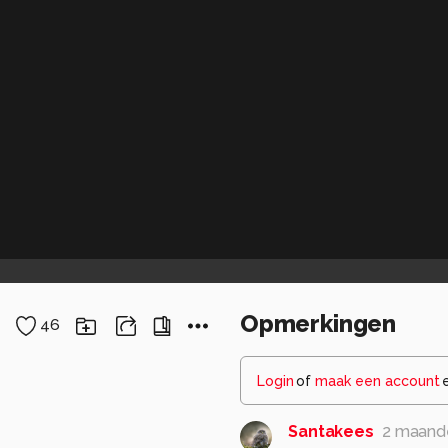
Opmerkingen
46
Login
of
maak een account
Santakees
2 maand