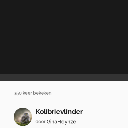
350
keer bekeken
Kolibrievlinder
GinaHeynze
door