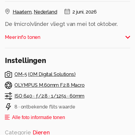
Haarlem
,
Nederland
2 juni, 2026
De (micro)vlinder vliegt van mei tot oktober.
Alle rechten voorbehouden
Meer info tonen
Instellingen
OM-5
(
OM Digital Solutions
)
OLYMPUS M.60mm F2.8 Macro
ISO 640 ·
ƒ/2.8 ·
1/125s ·
60mm
8 · ontbekende flits waarde
Alle foto informatie tonen
Categorie
Dieren