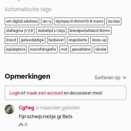
Automatische tags
om digital solutions
om-5
olympus m.60mm f2.8 macro
iso 640
diafragma ƒ/2.8
sluitertijd 1/125s
brandpuntafstand 60mm
insect
geleedpotige
bestuiver
ongedierte
close-up
lepidoptera
macrofotografie
mot
parasitisme
vlinder
Opmerkingen
Sorteren op
Login
of
maak een account
en discussieer mee!
Cgfwg
2 maanden geleden
Fijn scherp.motje gr Bets
0