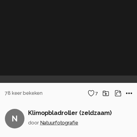
78
keer bekeken
7
Klimopbladroller (zeldzaam)
N
door
Natuurfotografie