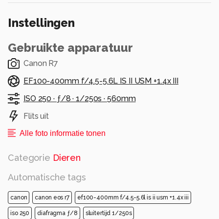
Instellingen
Gebruikte apparatuur
Canon R7
EF100-400mm f/4.5-5.6L IS II USM +1.4x III
ISO 250 ·
ƒ/8 ·
1/250s ·
560mm
Flits uit
Alle foto informatie tonen
Categorie
Dieren
Automatische tags
canon
canon eos r7
ef100-400mm f/4.5-5.6l is ii usm +1.4x iii
iso 250
diafragma ƒ/8
sluitertijd 1/250s