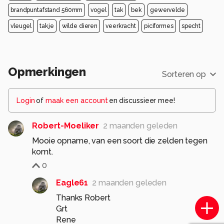
brandpuntafstand 560mm
vogel
tak
bek
gewervelde
vleugel
takje
wilde dieren
veerkracht
piciformes
specht
Opmerkingen
Sorteren op
Login
of
maak een account
en discussieer mee!
Robert-Moeliker
2 maanden geleden
Mooie opname, van een soort die zelden tegen
komt.
0
Eagle61
2 maanden geleden
Thanks Robert
Grt
Rene