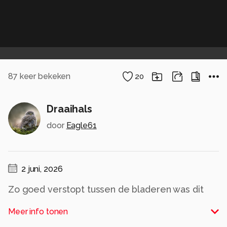
87
keer bekeken
20
Draaihals
door
Eagle61
2 juni, 2026
Zo goed verstopt tussen de bladeren was dit
even een geluksmomentje
Meer info tonen
Alle rechten voorbehouden