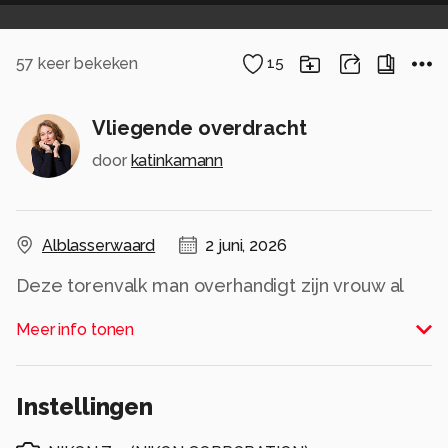
57
keer bekeken
15
Vliegende overdracht
door
katinkamann
Alblasserwaard
2 juni, 2026
Deze torenvalk man overhandigt zijn vrouw al
vliegend een muis, knap stukje acrobatiek!
Meer info tonen
Alle rechten voorbehouden
Instellingen