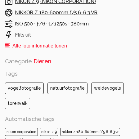
NIKON Z 9
(
NIKON CORPORATION
)
NIKKOR Z 180-600mm f/5.6-6.3 VR
ISO 500 ·
ƒ/6 ·
1/1250s ·
380mm
Flits uit
Alle foto informatie tonen
Categorie
Dieren
Tags
vogelfotografie
natuurfotografie
weidevogels
torenvalk
Automatische tags
nikon corporation
nikon z 9
nikkor z 180-600mm f/5.6-6.3 vr