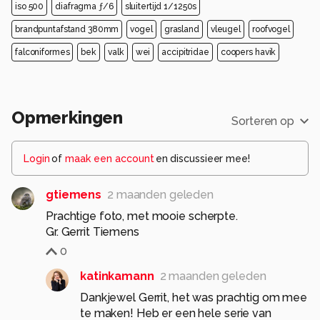
iso 500
diafragma ƒ/6
sluitertijd 1/1250s
brandpuntafstand 380mm
vogel
grasland
vleugel
roofvogel
falconiformes
bek
valk
wei
accipitridae
coopers havik
Opmerkingen
Sorteren op
Login
of
maak een account
en discussieer mee!
gtiemens
2 maanden geleden
Prachtige foto, met mooie scherpte.
Gr. Gerrit Tiemens
0
katinkamann
2 maanden geleden
Dankjewel Gerrit, het was prachtig om mee
te maken! Heb er een hele serie van