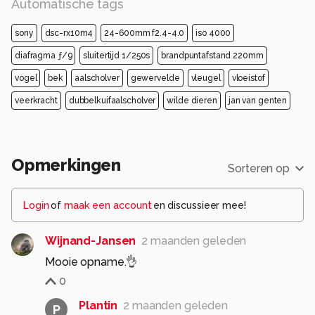
Automatische tags
sony
dsc-rx10m4
24-600mm f2.4-4.0
iso 4000
diafragma ƒ/9
sluitertijd 1/250s
brandpuntafstand 220mm
vogel
bek
aalscholver
gewervelde
vleugel
vloeistof
veerkracht
dubbelkuifaalscholver
wilde dieren
jan van genten
Opmerkingen
Sorteren op
Login
of
maak een account
en discussieer mee!
Wijnand-Jansen
2 maanden geleden
Mooie opname.👌
0
Plantin
2 maanden geleden
P