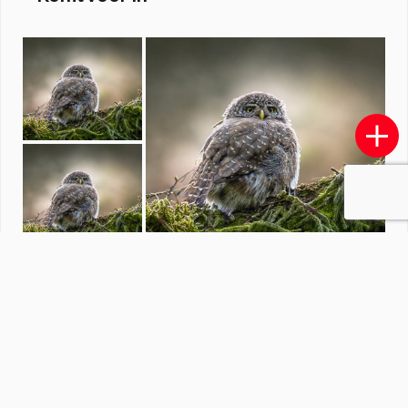
Fotowedstrijd Bewerkte foto
door
redactiezoom
·
1244 foto's
Soortgelijke foto's