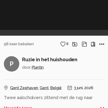
98
keer bekeken
8
Ruzie in het huishouden
P
door
Plantin
Gent Zeehaven
,
Gent
,
België
3 juni, 2026
Twee aalscholvers zittend met de rug naar
elkaar, alsof ze ruzie hebben