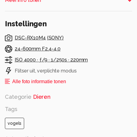
Meer info tonen
Alle rechten voorbehouden
Instellingen
DSC-RX10M4
(
SONY
)
24-600mm F2.4-4.0
ISO 4000 ·
ƒ/9 ·
1/250s ·
220mm
Flitser uit, verplichte modus
Alle foto informatie tonen
Categorie
Dieren
Tags
vogels