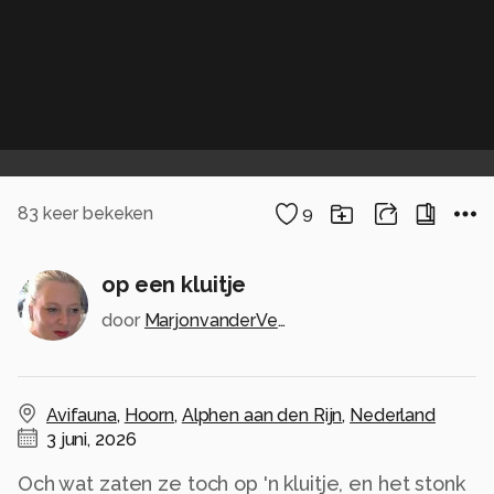
83
keer bekeken
9
op een kluitje
door
MarjonvanderVegt1967
Avifauna
,
Hoorn
,
Alphen aan den Rijn
,
Nederland
3 juni, 2026
Och wat zaten ze toch op 'n kluitje, en het stonk