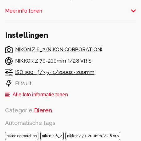
er...
Meer info tonen
Volgens mij mogen ze wel 'ns updaten naar
2026.
Dank voor jullie reacties & waardering.
Instellingen
Lieve groeten, Marjon
Alle rechten voorbehouden
NIKON Z 6_2
(
NIKON CORPORATION
)
NIKKOR Z 70-200mm f/2.8 VR S
ISO 200 ·
ƒ/3.5 ·
1/2000s ·
200mm
Flits uit
Alle foto informatie tonen
Categorie
Dieren
Automatische tags
nikon corporation
nikon z 6_2
nikkor z 70-200mm f/2.8 vr s