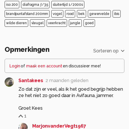
iso 200
diafragma ƒ/3.5
sluitertijd 1/2000s
brandpuntafstand 200mm
vogel
rood
bek
gewervelde
ibis
wilde dieren
vleugel
veerkracht
jungle
goed
Opmerkingen
Sorteren op
Login
of
maak een account
en discussieer mee!
Santakees
2 maanden geleden
Zo dat zijn er veel, als ik het goed begrijp hebben
ze het niet zo goed daar in Avifauna, jammer.
Groet Kees
1
MarjonvanderVegt1967