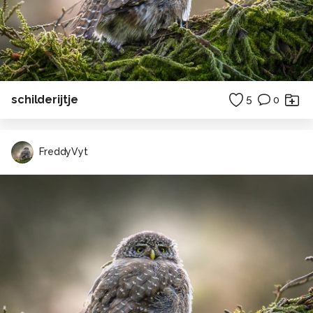
schilderijtje
5
0
FreddyVyt