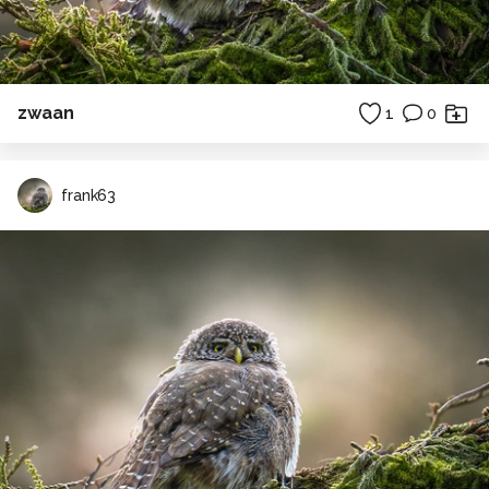
zwaan
1
0
frank63