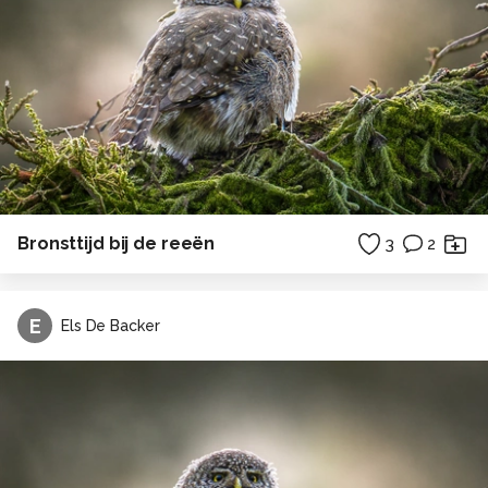
Bronsttijd bij de reeën
3
2
E
Els De Backer