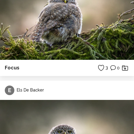
Focus
3
0
E
Els De Backer