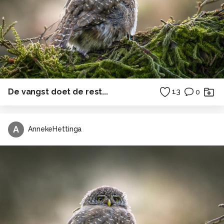
De vangst doet de rest...
13
0
A
AnnekeHettinga