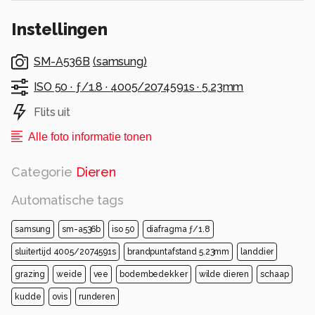
Instellingen
SM-A536B
(
samsung
)
ISO 50 ·
ƒ/1.8 ·
4005/2074591s ·
5.23mm
Flits uit
Alle foto informatie tonen
Categorie
Dieren
Automatische tags
samsung
sm-a536b
iso 50
diafragma ƒ/1.8
sluitertijd 4005/2074591s
brandpuntafstand 5.23mm
landdier
grazing
weide
vee
bodembedekker
wilde dieren
schaap
kudde
ovis
runderen