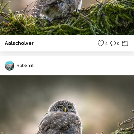
Aalscholver
4
0
RobSmit