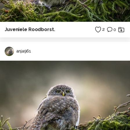
Juveniele Roodborst.
2
0
anja961