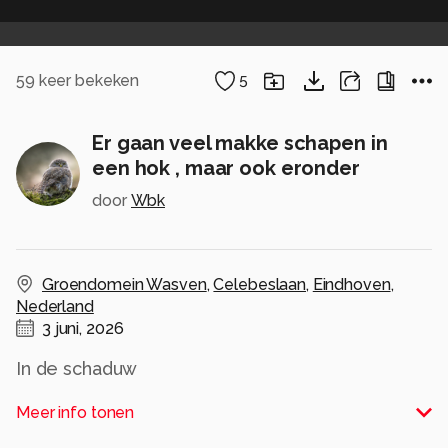
59
keer bekeken
5
Er gaan veel makke schapen in
een hok , maar ook eronder
door
Wbk
Groendomein Wasven
,
Celebeslaan
,
Eindhoven
,
Nederland
3 juni, 2026
In de schaduw
Alle rechten voorbehouden
Meer info tonen