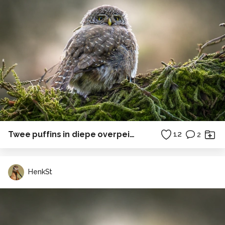
Twee puffins in diepe overpeinzing
12
2
HenkSt