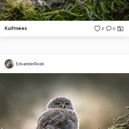
Kuifmees
2
0
EdvanderReek