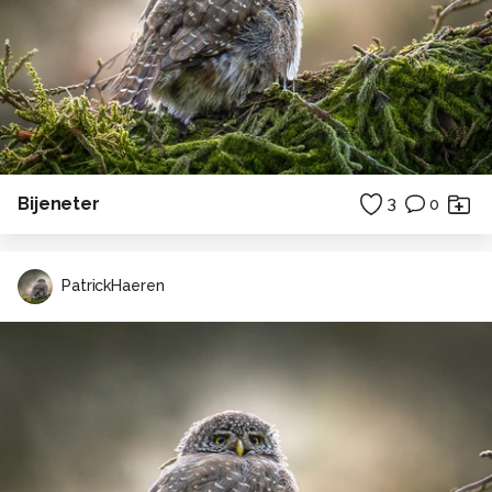
Bijeneter
3
0
PatrickHaeren