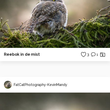
Reebok in de mist
3
1
FatCatPhotography-KevinMandy