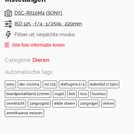
DSC-RX10M4
(
SONY
)
ISO 125 ·
ƒ/4 ·
1/250s ·
220mm
Flitser uit, verplichte modus
Alle foto informatie tonen
Categorie
Dieren
Automatische tags
sony
dsc-rx10m4
iso 125
diafragma ƒ/4
sluitertijd 1/250s
brandpuntafstand 220mm
vogel
bek
mus
huismus
veerkracht
zangvogels
wilde dieren
zangvogel
vinken
amerikaanse mussen