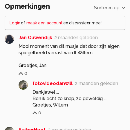
Opmerkingen
Sorteren op
Login
of
maak een account
en discussieer mee!
Jan Ouwendijk
2 maanden geleden
Mooi moment van dit musje dat door zijn eigen
spiegelbeeld verrast wordt Willem.
Groetjes, Jan
0
fotovideodanwill
2 maanden geleden
Dankjewel ...
Ben ik echt zo knap, zo geweldig ...
Groetjes, Willem
0
EstherHegt
2 maanden geleden