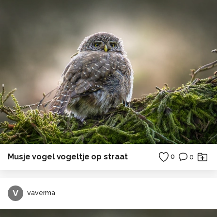
Musje vogel vogeltje op straat
0
0
V
vaverma