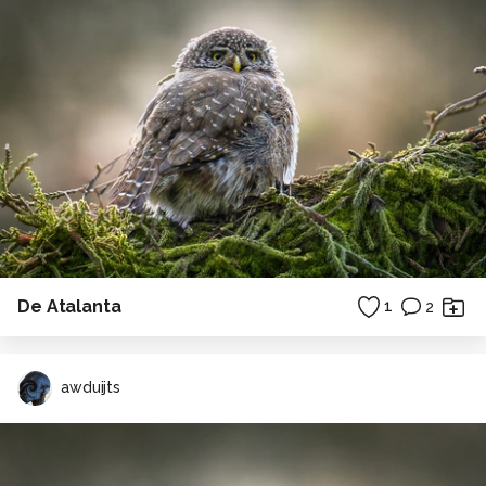
De Atalanta
1
2
awduijts