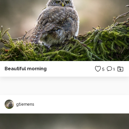
Beautiful morning
5
1
gtiemens