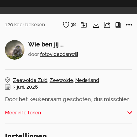
120
keer bekeken
38
Wie ben jij …
door
fotovideodanwill
Zeewolde Zuid
,
Zeewolde
,
Nederland
3 juni, 2026
Door het keukenraam geschoten, dus misschien
net niet helemaal scherp …
Meer info tonen
Alle rechten voorbehouden
Instellingen