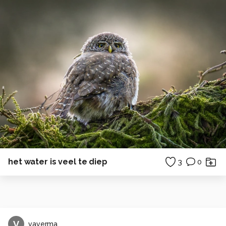
het water is veel te diep
3
0
V
vaverma