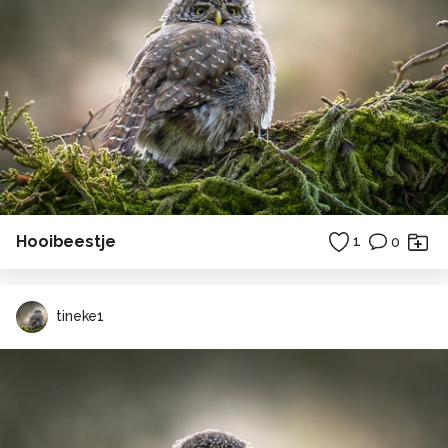
Hooibeestje
1
0
tineke1