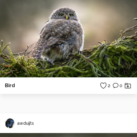
Bird
2
0
awduijts