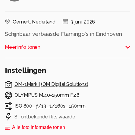
Gemert
,
Nederland
3 juni, 2026
Schijnbaar verbaasde Flamingo's in Eindhoven
ZOO
Meer info tonen
Alle rechten voorbehouden
Instellingen
OM-1MarkII
(
OM Digital Solutions
)
OLYMPUS M.40-150mm F2.8
ISO 800 ·
ƒ/13 ·
1/160s ·
150mm
8 · ontbekende flits waarde
Alle foto informatie tonen