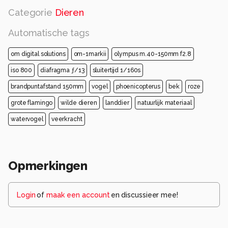
Categorie
Dieren
Automatische tags
om digital solutions
om-1markii
olympus m.40-150mm f2.8
iso 800
diafragma ƒ/13
sluitertijd 1/160s
brandpuntafstand 150mm
vogel
phoenicopterus
bek
roze
grote flamingo
wilde dieren
landdier
natuurlijk materiaal
watervogel
veerkracht
Opmerkingen
Login
of
maak een account
en discussieer mee!