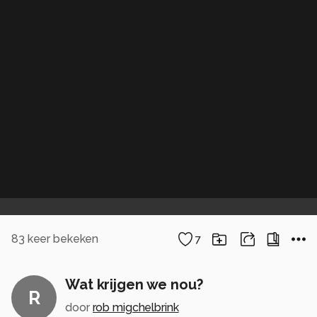
83
keer bekeken
7
Wat krijgen we nou?
R
door
rob migchelbrink