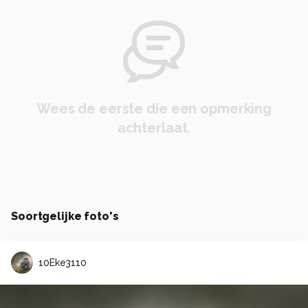
Wees de eerste die een opmerking
achterlaat.
Soortgelijke foto's
10Eke3110