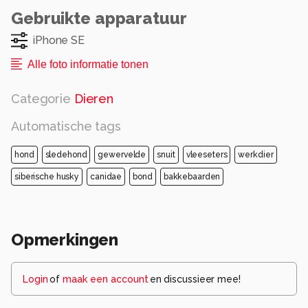
Gebruikte apparatuur
iPhone SE
Alle foto informatie tonen
Categorie
Dieren
Automatische tags
hond
sledehond
gewervelde
snuit
vleeseters
werkdier
siberische husky
canidae
bond
bakkebaarden
Opmerkingen
Login
of
maak een account
en discussieer mee!