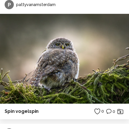
P
pattyvanamsterdam
Spin vogelspin
0
0