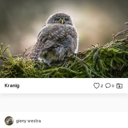
Kranig
2
0
gieny westra