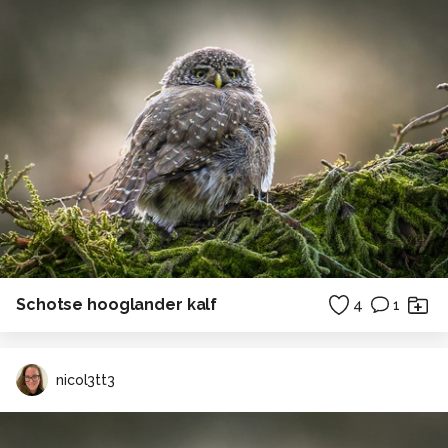
Schotse hooglander kalf
4
1
nicol3tt3