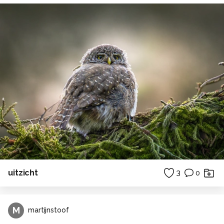
uitzicht
3
0
M
martijnstoof