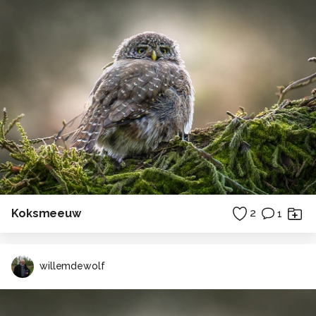
Koksmeeuw
2
1
willemdewolf