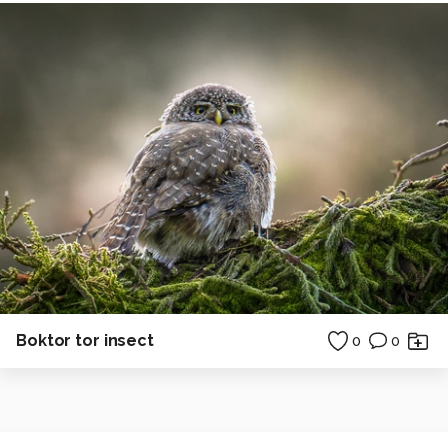
Boktor tor insect
0
0