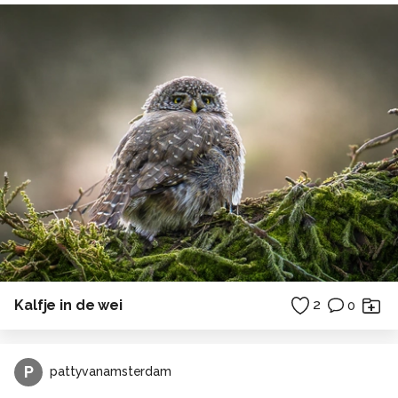
Kalfje in de wei
2
0
P
pattyvanamsterdam