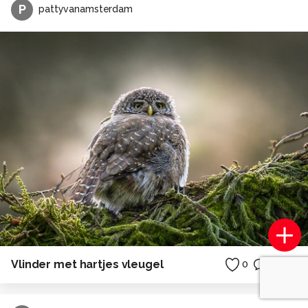
P
pattyvanamsterdam
Vlinder met hartjes vleugel
0
0