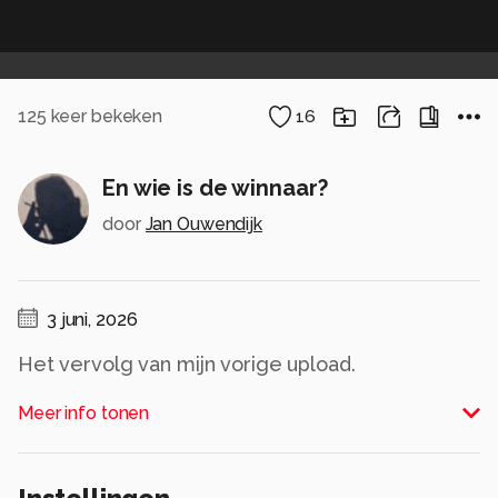
125
keer bekeken
16
En wie is de winnaar?
door
Jan Ouwendijk
3 juni, 2026
Het vervolg van mijn vorige upload.
Meer info tonen
Met vriendelijke groet, Jan
Alle rechten voorbehouden