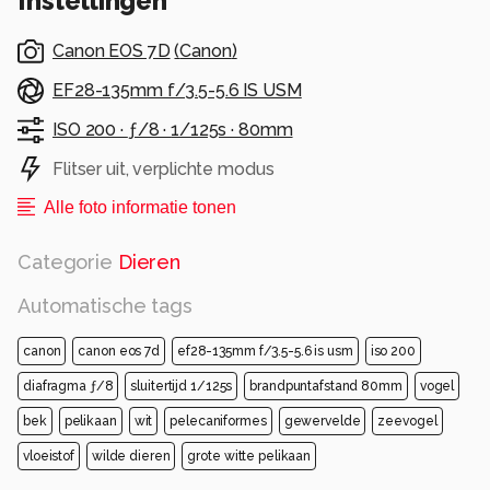
Instellingen
Canon EOS 7D
(
Canon
)
EF28-135mm f/3.5-5.6 IS USM
ISO 200 ·
ƒ/8 ·
1/125s ·
80mm
Flitser uit, verplichte modus
Alle foto informatie tonen
Categorie
Dieren
Automatische tags
canon
canon eos 7d
ef28-135mm f/3.5-5.6 is usm
iso 200
diafragma ƒ/8
sluitertijd 1/125s
brandpuntafstand 80mm
vogel
bek
pelikaan
wit
pelecaniformes
gewervelde
zeevogel
vloeistof
wilde dieren
grote witte pelikaan