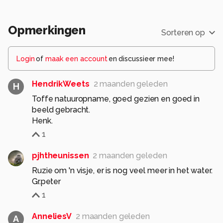
Opmerkingen
Sorteren op
Login
of
maak een account
en discussieer mee!
HendrikWeets
2 maanden geleden
H
Toffe natuuropname, goed gezien en goed in
beeld gebracht.
Henk.
1
pjhtheunissen
2 maanden geleden
Ruzie om 'n visje, er is nog veel meer in het water.
Gr.peter
1
AnneliesV
2 maanden geleden
A