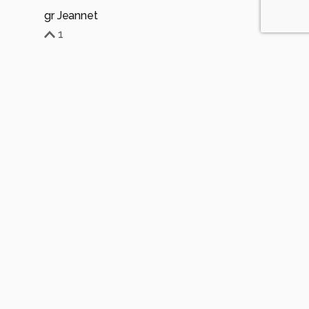
gr Jeannet
1
Soortgelijke foto's
BasvanGeffen