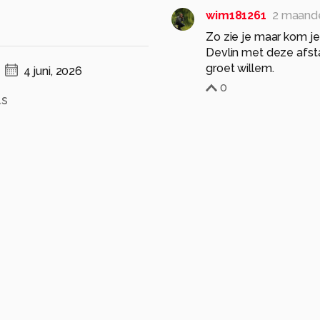
wim181261
2 maand
Zo zie je maar kom j
Devlin met deze afst
4 juni, 2026
0
.s