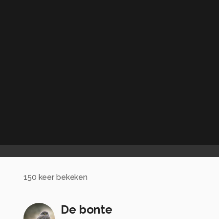
150
keer bekeken
De bonte