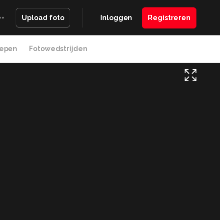
Inloggen
Registreren
Upload foto
epen
Fotowedstrijden