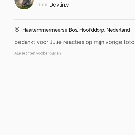
Devlin.v
door
Haarlemmermeerse Bos
,
Hoofddorp
,
Nederland
bedankt voor Julie reacties op mijn vorige foto
Alle rechten voorbehouden
Instellingen
Gebruikte apparatuur
Nikon D300s
sigma 50-150 mm F 2,8
ISO 200 ·
ƒ/2.8 ·
1/250s ·
150mm
Flits uit