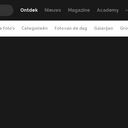
Ontdek
Nieuws
Magazine
Academy
 foto's
Categorieën
Foto van de dag
Galerijen
Gro