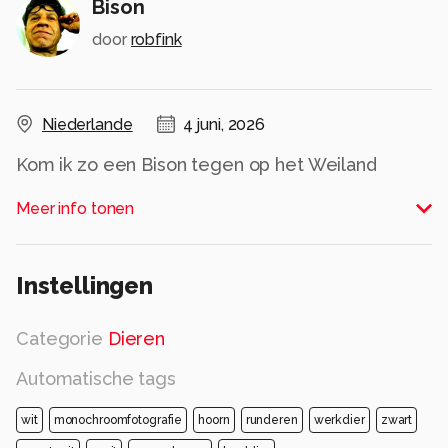
Bison
door
robfink
Niederlande
4 juni, 2026
Kom ik zo een Bison tegen op het Weiland
Alle rechten voorbehouden
Meer info tonen
Instellingen
Categorie
Dieren
Automatische tags
wit
monochroomfotografie
hoorn
runderen
werkdier
zwart