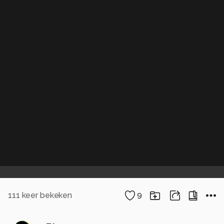
111
keer bekeken
9