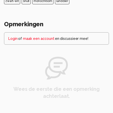
zwart-wit
snuit
monochroom
landdier
Opmerkingen
Login
of
maak een account
en discussieer mee!
Wees de eerste die een opmerking
achterlaat.