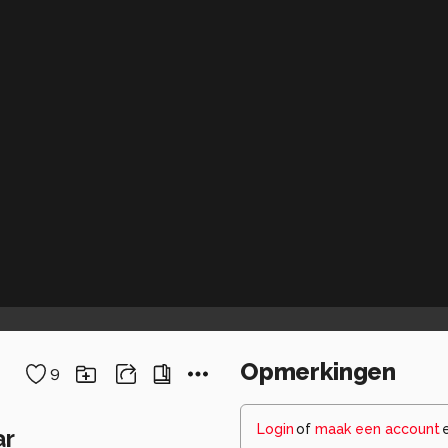
Opmerkingen
9
Login
of
maak een account
ar