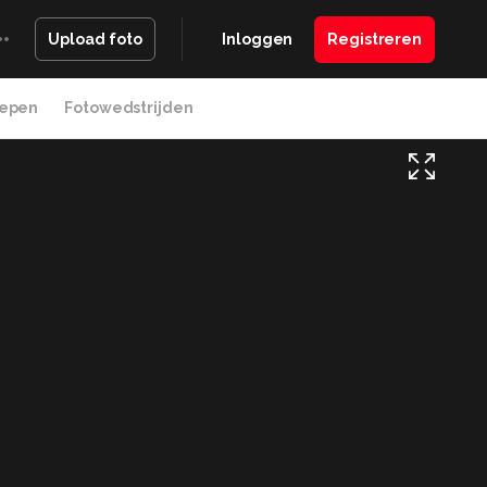
Inloggen
Registreren
Upload foto
epen
Fotowedstrijden