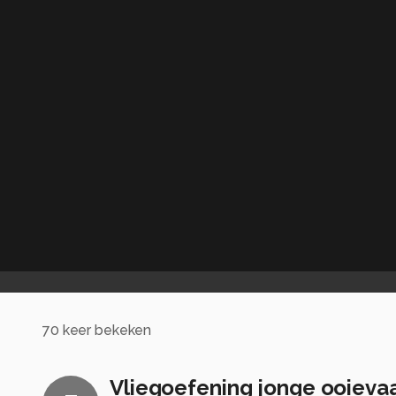
70
keer bekeken
Vliegoefening jonge ooieva