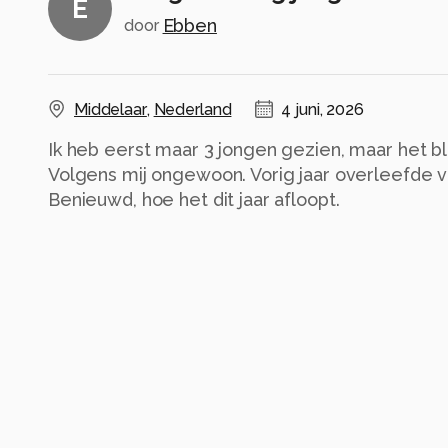
E
Ebben
door
Middelaar
,
Nederland
4 juni, 2026
Ik heb eerst maar 3 jongen gezien, maar het blij
Volgens mij ongewoon. Vorig jaar overleefde va
Benieuwd, hoe het dit jaar afloopt.
Alle rechten voorbehouden
Instellingen
Canon EOS 6D
(
Canon
)
EF100-400mm f/4.5-5.6L IS II USM
ISO 160 ·
ƒ/5.6 ·
1/1600s ·
400mm