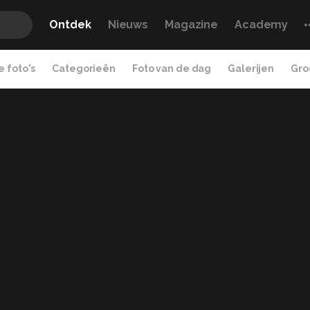
Ontdek
Nieuws
Magazine
Academy
 foto's
Categorieën
Foto van de dag
Galerijen
Gro