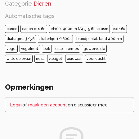
Categorie
Dieren
Automatische tags
canon
canon eos 6d
ef100-400mm f/4.5-5.6l is ii usm
iso 160
diafragma ƒ/5.6
sluitertijd 1/1600s
brandpuntafstand 400mm
vogel
vogelnest
bek
ciconiiformes
gewervelde
witte ooievaar
nest
vleugel
ooievaar
veerkracht
Opmerkingen
Login
of
maak een account
en discussieer mee!