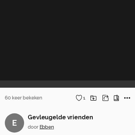
60
keer bekeken
1
Gevleugelde vrienden
E
door
Ebben