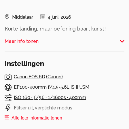
Middelaar
4 juni, 2026
Korte landing, maar oefening baart kunst!
Alle rechten voorbehouden
Meer info tonen
Instellingen
Canon EOS 6D
(
Canon
)
EF100-400mm f/4.5-5.6L IS II USM
ISO 160 ·
ƒ/5.6 ·
1/1600s ·
400mm
Flitser uit, verplichte modus
Alle foto informatie tonen