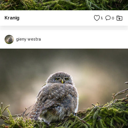
Kranig
1
0
gieny westra