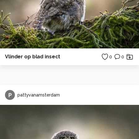
Vlinder op blad insect
0
0
P
pattyvanamsterdam