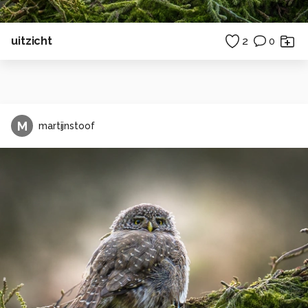
uitzicht
2
0
M
martijnstoof