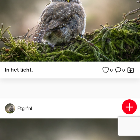
In het licht.
0
0
Ftgrf.nl