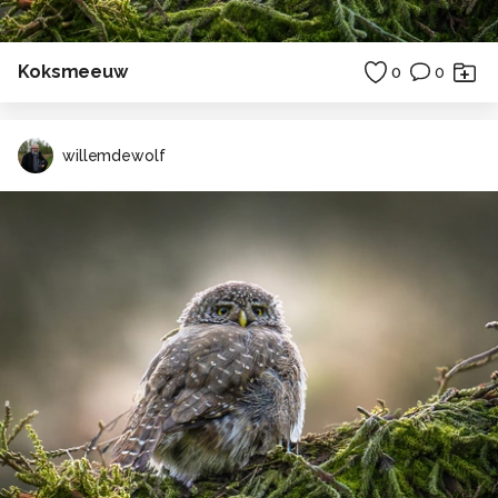
Koksmeeuw
0
0
willemdewolf