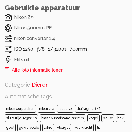
Gebruikte apparatuur
Nikon Z9
Nikon 500mm PF
nikon converter 1.4
ISO 1250 ·
ƒ/8 ·
1/3200s ·
700mm
Flits uit
Alle foto informatie tonen
Categorie
Dieren
Automatische tags
nikon corporation
nikon z 9
iso 1250
diafragma ƒ/8
sluitertijd 1/3200s
brandpuntafstand 700mm
vogel
blauw
bek
geel
gewervelde
takje
vleugel
veerkracht
tit