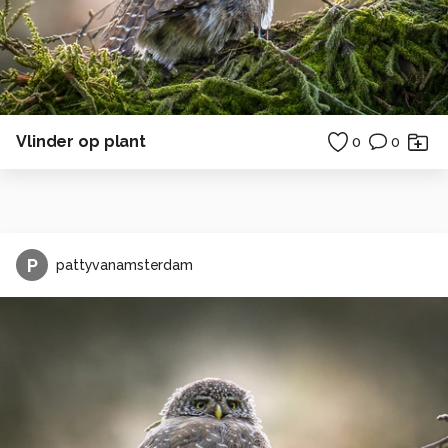
Vlinder op plant
0
0
P
pattyvanamsterdam