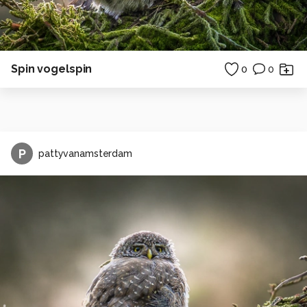
Spin vogelspin
0
0
P
pattyvanamsterdam