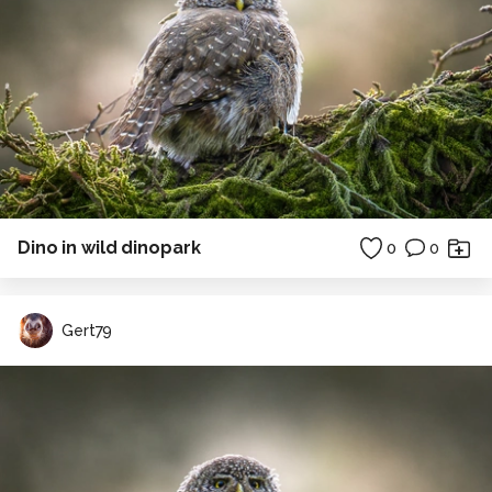
Dino in wild dinopark
0
0
Gert79