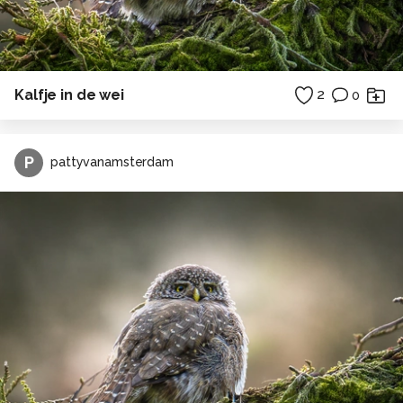
Kalfje in de wei
2
0
P
pattyvanamsterdam