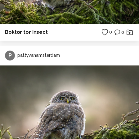
Boktor tor insect
0
0
P
pattyvanamsterdam