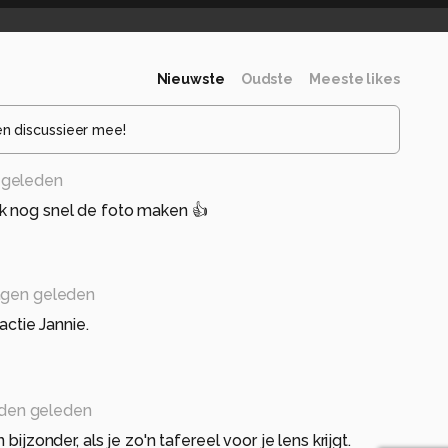
Nieuwste
Oudste
Meeste likes
en discussieer mee!
 geleden
k nog snel de foto maken 👍
agen geleden
actie Jannie.
den geleden
 bijzonder, als je zo'n tafereel voor je lens krijgt.