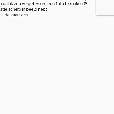
jn dat ik zou vergeten om een foto te maken.🙈
stje scherp in beeld hebt,
ink de vaart erin
anden geleden
actie Jeannet. Hij ging inderdaad best snel en dan nog
 zijn bek.
tteH
2 maanden geleden
 heel gaaf hoor!!