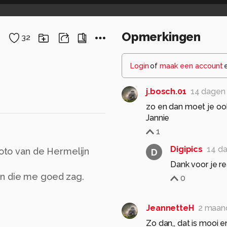
Opmerkingen
32
Login
of
maak een account
j.bosch.01
14 dagen
zo en dan moet je oo
Jannie
1
Digipics
14 d
foto van de Hermelijn
D
Dank voor je re
en die me goed zag.
0
JeannetteH
2 maan
Zo dan,, dat is mooi en