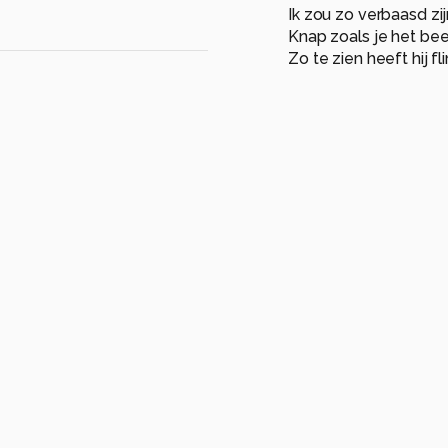
Ik zou zo verbaasd zi
Knap zoals je het bee
Zo te zien heeft hij fl
Mooi!!!
gr Jeannet
2
Digipics
2 ma
D
Dank voor je re
met een muis in
Groet,
Jos
0
Jeanne
Ja, echt
1