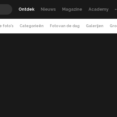
Ontdek
Nieuws
Magazine
Academy
 foto's
Categorieën
Foto van de dag
Galerijen
Gro