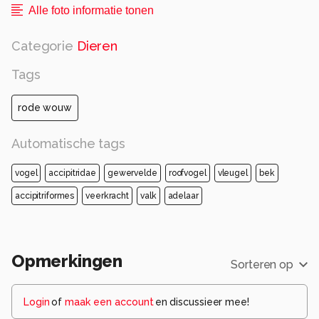
Alle foto informatie tonen
Categorie
Dieren
Tags
rode wouw
Automatische tags
vogel
accipitridae
gewervelde
roofvogel
vleugel
bek
accipitriformes
veerkracht
valk
adelaar
Opmerkingen
Sorteren op
Login
of
maak een account
en discussieer mee!