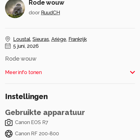
Rode wouw
door
RuudCH
Loustal
,
Sieuras
,
Ariège
,
Frankrijk
5 juni, 2026
Rode wouw
Alle rechten voorbehouden
Meer info tonen
Instellingen
Gebruikte apparatuur
Canon EOS R7
Canon RF 200-800