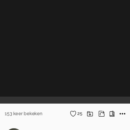
153
keer bekeken
25