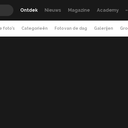
Ontdek
Nieuws
Magazine
Academy
 foto's
Categorieën
Foto van de dag
Galerijen
Gro