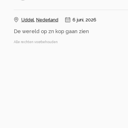
Uddel
,
Nederland
6 juni, 2026
De wereld op zn kop gaan zien
Alle rechten voorbehouden
Instellingen
ILCE-7RM5
(
SONY
)
FE 200-600mm F5.6-6.3 G OSS
ISO 8000 ·
ƒ/6.3 ·
1/320s ·
600mm
Flitser uit, verplichte modus
Alle foto informatie tonen