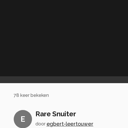
78
keer bekeken
Rare Snuiter
E
egbert-leertouwer
door