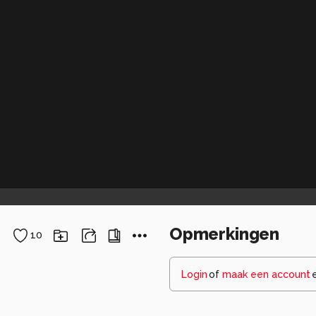
Opmerkingen
10
Login
of
maak een account