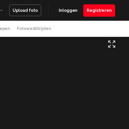
Inloggen
Registreren
Upload foto
epen
Fotowedstrijden