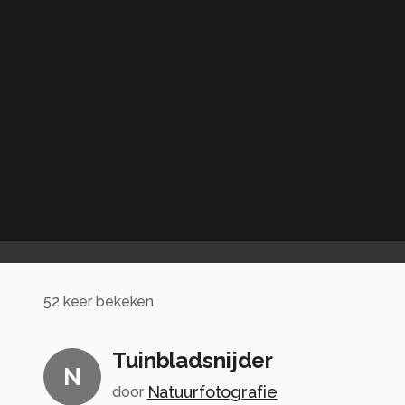
52
keer bekeken
Tuinbladsnijder
N
Natuurfotografie
door