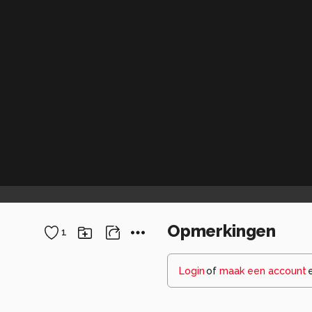
Opmerkingen
1
Login
of
maak een account