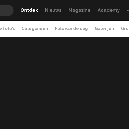
Ontdek
Nieuws
Magazine
Academy
 foto's
Categorieën
Foto van de dag
Galerijen
Gro