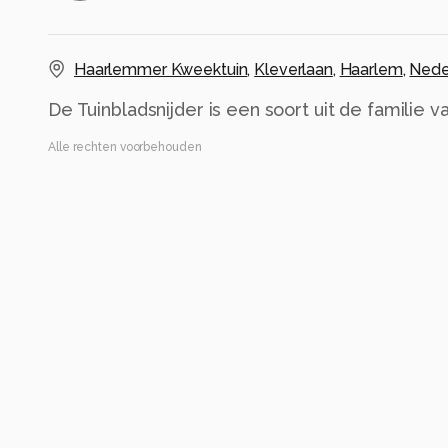
Haarlemmer Kweektuin
,
Kleverlaan
,
Haarlem
,
Nede
De Tuinbladsnijder is een soort uit de familie 
Alle rechten voorbehouden
Instellingen
OM-5
(
OM Digital Solutions
)
OLYMPUS M.60mm F2.8 Macro
ISO 200 ·
ƒ/5.6 ·
1/500s ·
60mm
8 · ontbekende flits waarde
Alle foto informatie tonen