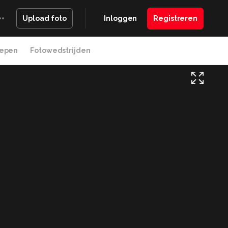
Inloggen
Registreren
Upload foto
epen
Fotowedstrijden