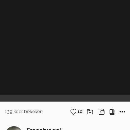
139
keer bekeken
10