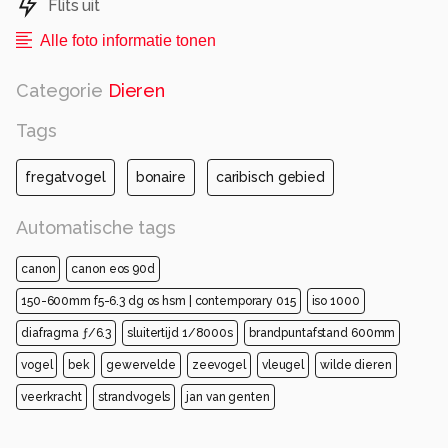
Flits uit
Alle foto informatie tonen
Categorie
Dieren
Tags
fregatvogel
bonaire
caribisch gebied
Automatische tags
canon
canon eos 90d
150-600mm f5-6.3 dg os hsm | contemporary 015
iso 1000
diafragma ƒ/6.3
sluitertijd 1/8000s
brandpuntafstand 600mm
vogel
bek
gewervelde
zeevogel
vleugel
wilde dieren
veerkracht
strandvogels
jan van genten