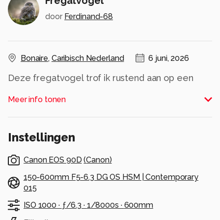
Fregatvogel
door
Ferdinand-68
Bonaire
,
Caribisch Nederland
6 juni, 2026
Deze fregatvogel trof ik rustend aan op een
rotspartij. Imposante vogel met een spanwijdte
Meer info tonen
van 2,4 meter.
Alle rechten voorbehouden
Instellingen
Canon EOS 90D
(
Canon
)
150-600mm F5-6.3 DG OS HSM | Contemporary
015
ISO 1000 ·
ƒ/6.3 ·
1/8000s ·
600mm