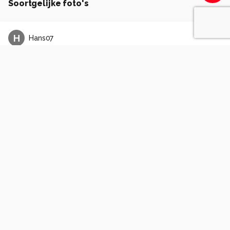
Soortgelijke foto's
H
Hans07
Ara
0
0