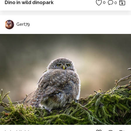
Dino in wild dinopark
0
0
Gert79