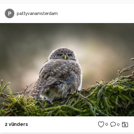
P
pattyvanamsterdam
2 vlinders
0
0