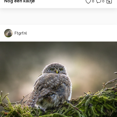
Nog een kalfje
0
0
Ftgrf.nl