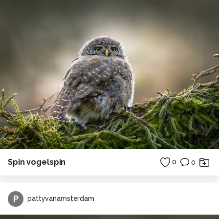
Spin vogelspin
0
0
P
pattyvanamsterdam