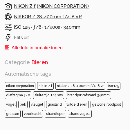
NIKON Z f
(
NIKON CORPORATION
)
NIKKOR Z 28-400mm f/4-8 VR
ISO 125 ·
ƒ/8 ·
1/400s ·
340mm
Flits uit
Alle foto informatie tonen
Categorie
Dieren
Automatische tags
nikon corporation
nikon z f
nikkor z 28-400mm f/4-8 vr
iso 125
diafragma ƒ/8
sluitertijd 1/400s
brandpuntafstand 340mm
vogel
bek
vleugel
grasland
wilde dieren
gewone roodpoot
grassen
veerkracht
strandloper
strandvogels