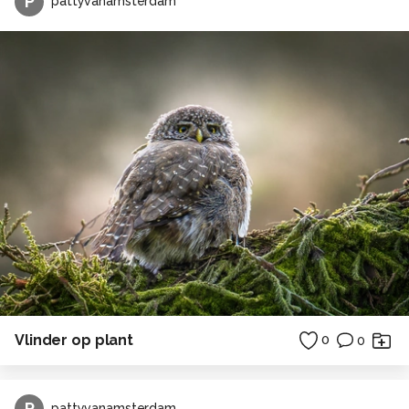
P
pattyvanamsterdam
Vlinder op plant
0
0
P
pattyvanamsterdam