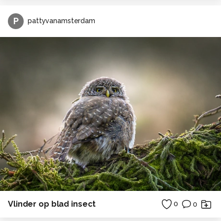
P
pattyvanamsterdam
Vlinder op blad insect
0
0