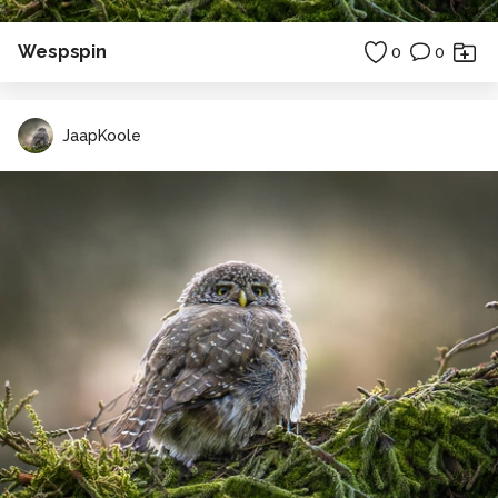
Wespspin
0
0
JaapKoole