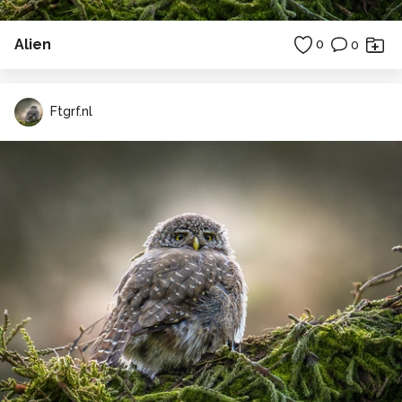
Alien
0
0
Ftgrf.nl