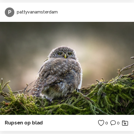
P
pattyvanamsterdam
Rupsen op blad
0
0