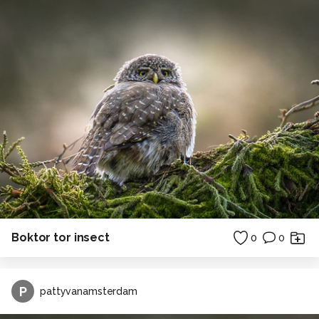
Boktor tor insect
0
0
P
pattyvanamsterdam