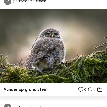
P
pattyvanamsterdam
Vlinder op grond steen
0
0