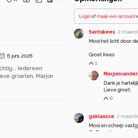
Login
of
maak een account
Santakees
2 maand
Mooi het licht door d
Groet Kees
6 juni, 2026
1
chtig... Iedereen
Marjonvander
Lieve groeten, Marjon
Dank je hartelij
Lieve groet,
0
gaklaasse
2 maand
Mooi en scherp vastge
Gr. Gerard