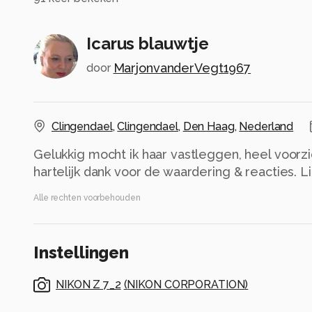
Icarus blauwtje
MarjonvanderVegt1967
door
Clingendael
,
Clingendael
,
Den Haag
,
Nederland
Gelukkig mocht ik haar vastleggen, heel voorzi
hartelijk dank voor de waardering & reacties. 
Alle rechten voorbehouden
Instellingen
NIKON Z 7_2
(
NIKON CORPORATION
)
NIKKOR Z MC 105mm f/2.8 VR S