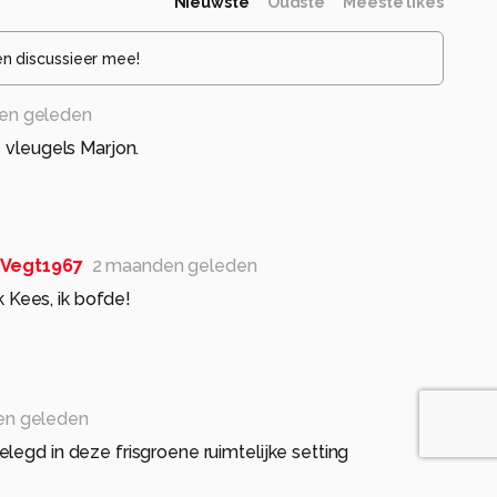
Nieuwste
Oudste
Meeste likes
en discussieer mee!
en geleden
e vleugels Marjon.
Vegt1967
2 maanden geleden
k Kees, ik bofde!
en geleden
legd in deze frisgroene ruimtelijke setting