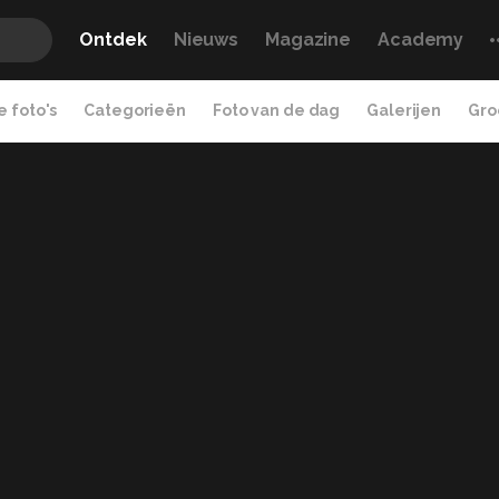
Ontdek
Nieuws
Magazine
Academy
 foto's
Categorieën
Foto van de dag
Galerijen
Gro