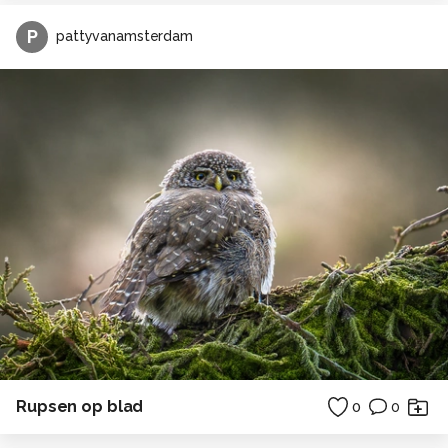
P
pattyvanamsterdam
Rupsen op blad
0
0