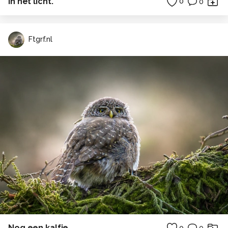
In het licht.
0
0
Ftgrf.nl
Nog een kalfje
0