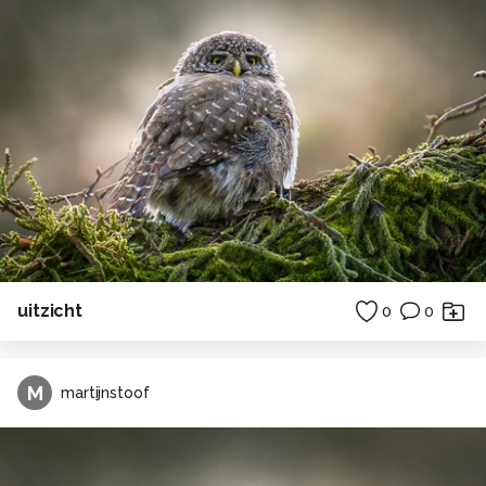
uitzicht
0
0
M
martijnstoof