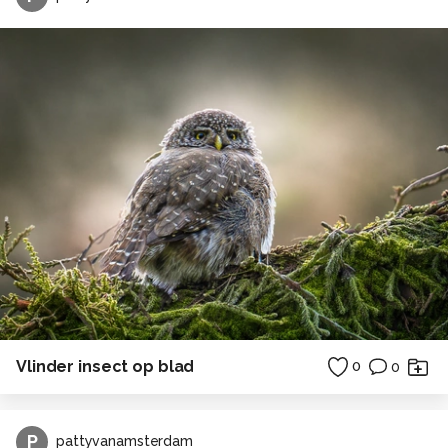
Vlinder insect op blad
0
0
P
pattyvanamsterdam