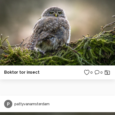
Boktor tor insect
0
0
P
pattyvanamsterdam