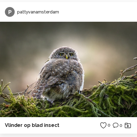
P
pattyvanamsterdam
Vlinder op blad insect
0
0