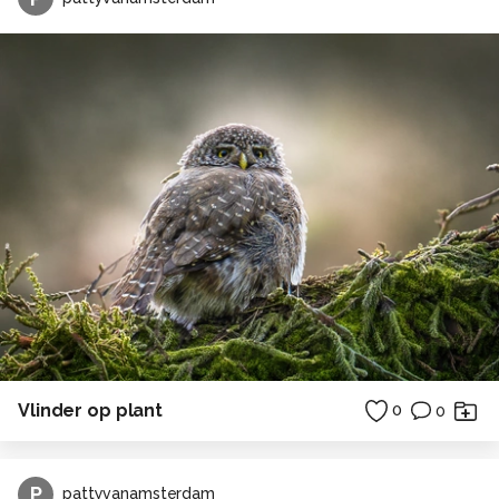
Vlinder op plant
0
0
P
pattyvanamsterdam