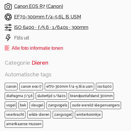
Canon EOS R7
(
Canon
)
EF70-300mm f/4-5.6L IS USM
ISO 6400 ·
ƒ/5.6 ·
1/640s ·
300mm
Flits uit
Alle foto informatie tonen
Categorie
Dieren
Automatische tags
canon
canon eos r7
ef70-300mm f/4-5.6l is usm
iso 6400
diafragma ƒ/5.6
sluitertijd 1/640s
brandpuntafstand 300mm
vogel
bek
vleugel
zangvogels
oude wereld vliegenvangers
veerkracht
wilde dieren
zangvogel
winterkoninkje
amerikaanse mussen