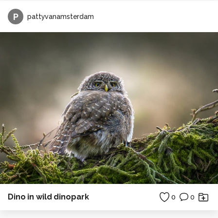
P
pattyvanamsterdam
Dino in wild dinopark
0
0