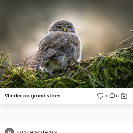
Vlinder op grond steen
0
0
P
pattyvanamsterdam