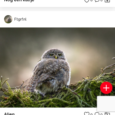
0
Ftgrf.nl
Alien
0
0