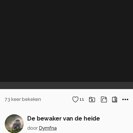
73
keer bekeken
11
De bewaker van de heide
door
Dymfna