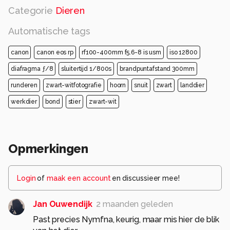
Categorie
Dieren
Automatische tags
canon
canon eos rp
rf100-400mm f5.6-8 is usm
iso 12800
diafragma ƒ/8
sluitertijd 1/800s
brandpuntafstand 300mm
runderen
zwart-witfotografie
hoorn
snuit
zwart
landdier
werkdier
bond
stier
zwart-wit
Opmerkingen
Login
of
maak een account
en discussieer mee!
Jan Ouwendijk
2 maanden geleden
Past precies Nymfna, keurig, maar mis hier de blik