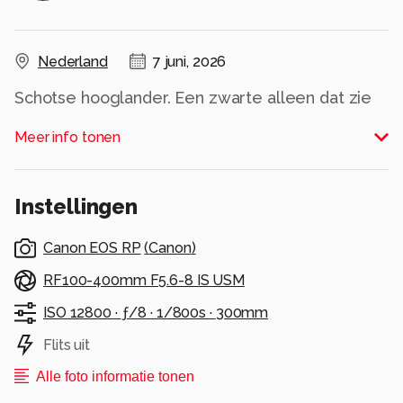
Nederland
7 juni, 2026
Schotse hooglander. Een zwarte alleen dat zie
je zo niet goed in zwart/wit (had ook een bruine
Meer info tonen
kunnen zijn)
Alle rechten voorbehouden
Instellingen
Canon EOS RP
(
Canon
)
RF100-400mm F5.6-8 IS USM
ISO 12800 ·
ƒ/8 ·
1/800s ·
300mm
Flits uit
Alle foto informatie tonen