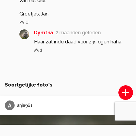
van het dier.
Groetjes, Jan
0
Dymfna
2 maanden geleden
Haar zat inderdaad voor zijn ogen haha
1
Soortgelijke foto's
A
anja961