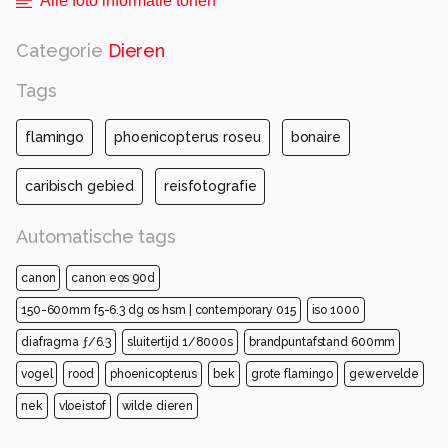
Alle foto informatie tonen
Categorie
Dieren
Tags
flamingo
phoenicopterus roseu
bonaire
caribisch gebied
reisfotografie
Automatische tags
canon
canon eos 90d
150-600mm f5-6.3 dg os hsm | contemporary 015
iso 1000
diafragma ƒ/6.3
sluitertijd 1/8000s
brandpuntafstand 600mm
vogel
rood
phoenicopterus
bek
grote flamingo
gewervelde
nek
vloeistof
wilde dieren