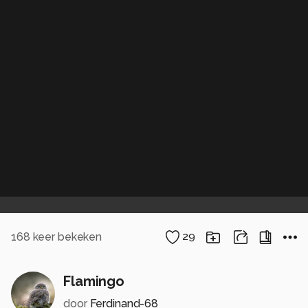
168
keer bekeken
29
Flamingo
door
Ferdinand-68