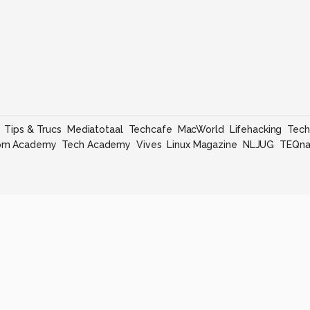
Tips & Trucs
Mediatotaal
Techcafe
MacWorld
Lifehacking
Tech
om Academy
Tech Academy
Vives
Linux Magazine
NLJUG
TEQna