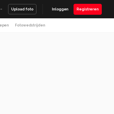
Inloggen
Registreren
Upload foto
epen
Fotowedstrijden