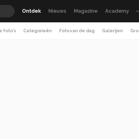
Ontdek
Nieuws
Magazine
Academy
 foto's
Categorieën
Foto van de dag
Galerijen
Gro