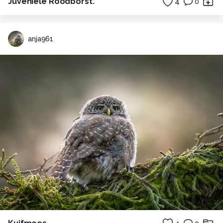
Juveniele Roodborst.
4
0
anja961