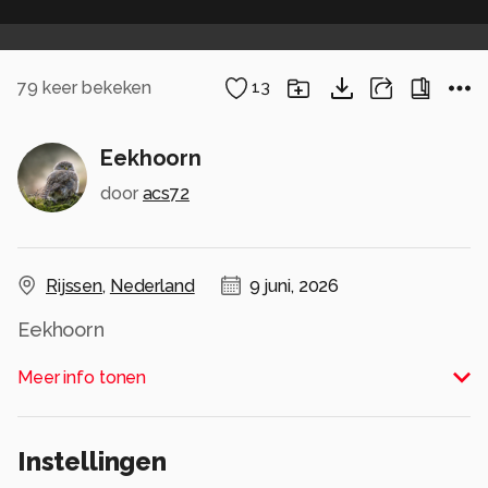
79
keer bekeken
13
Eekhoorn
door
acs72
Rijssen
,
Nederland
9 juni, 2026
Eekhoorn
Alle rechten voorbehouden
Meer info tonen
Instellingen