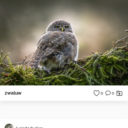
zwaluw
0
0