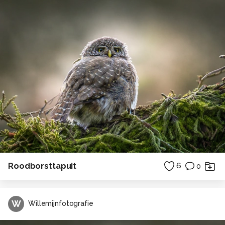
Roodborsttapuit
6
0
W
Willemijnfotografie