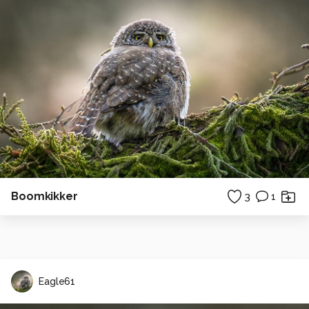
Boomkikker
3
1
Eagle61