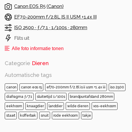
Canon EOS R5
(
Canon
)
EF70-200mm f/2.8L IS II USM +1.4x III
ISO 2500 ·
ƒ/7.1 ·
1/100s ·
280mm
Flits uit
Alle foto informatie tonen
Categorie
Dieren
Automatische tags
canon
canon eos r5
ef70-200mm f/2.8l is ii usm +1.4x iii
iso 2500
diafragma ƒ/7.1
sluitertijd 1/100s
brandpuntafstand 280mm
eekhoorn
knaagdier
landdier
wilde dieren
vos-eekhoorn
staart
kofferbak
snuit
rode eekhoorn
takje