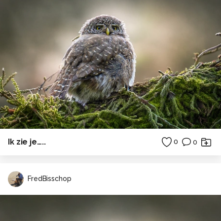
Ik zie je…..
0
0
FredBisschop