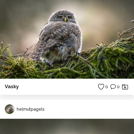
Vasky
0
0
helmutpagels