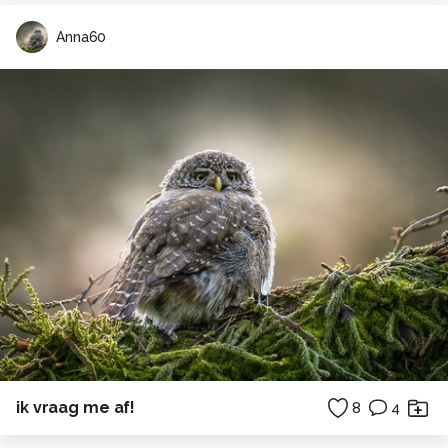
Anna60
ik vraag me af!
8
4