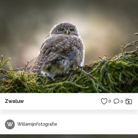
Zwaluw
0
0
W
Willemijnfotografie