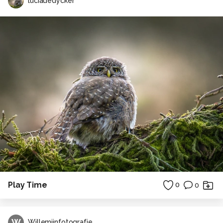
luciadedycker
Play Time
0
0
W
Willemijnfotografie