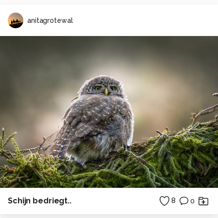
anitagrotewal
Schijn bedriegt..
8
0