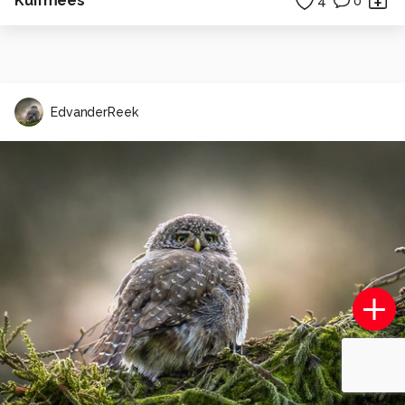
Kuifmees
4
0
EdvanderReek