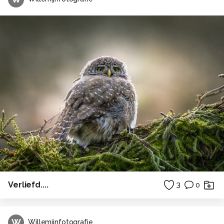
Verliefd....
3
0
W
Willemijnfotografie