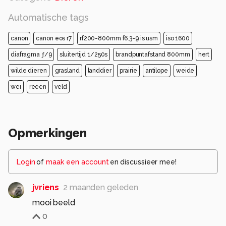
Automatische tags
canon
canon eos r7
rf200-800mm f6.3-9 is usm
iso 1600
diafragma ƒ/9
sluitertijd 1/250s
brandpuntafstand 800mm
hert
wilde dieren
grasland
landdier
prairie
antilope
weide
wei
reeën
veld
Opmerkingen
Login
of
maak een account
en discussieer mee!
jvriens
2 maanden geleden
mooi beeld
0