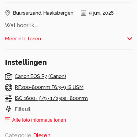
Buurserzand
,
Haaksbergen
9 juni, 2026
Alle rechten voorbehouden
Meer info tonen
Instellingen
Canon EOS R7
(
Canon
)
RF200-800mm F6.3-9 IS USM
ISO 1600 ·
ƒ/9 ·
1/250s ·
800mm
Flits uit
Alle foto informatie tonen
Categorie
Dieren