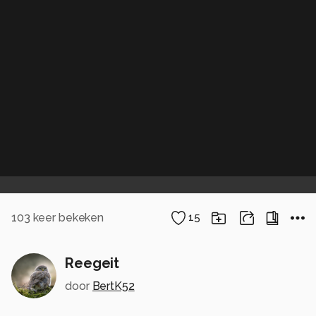
103
keer bekeken
15
Reegeit
door
BertK52