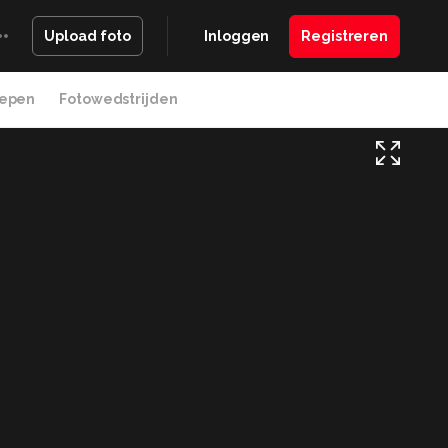
Inloggen
Registreren
Upload foto
epen
Fotowedstrijden