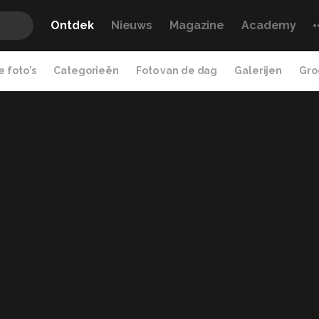
Ontdek
Nieuws
Magazine
Academy
 foto's
Categorieën
Foto van de dag
Galerijen
Gro