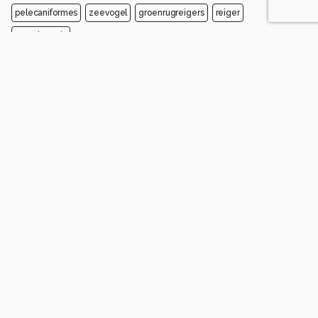
pelecaniformes
zeevogel
groenrugreigers
reiger
strandvogels
Opmerkingen
Login
of
maak een account
en discussieer mee!
jvriens
2 maanden geleden
mooi beeld
0
Soortgelijke foto's