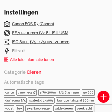
Instellingen
Canon EOS R7
(
Canon
)
EF70-200mm f/2.8L IS II USM
ISO 800 ·
ƒ/5 ·
1/500s ·
200mm
Flits uit
Alle foto informatie tonen
Categorie
Dieren
Automatische tags
canon
canon eos r7
ef70-200mm f/2.8l is ii usm
iso 800
diafragma ƒ/5
sluitertijd 1/500s
brandpuntafstand 200mm
vogel
bek
zwartkroonreiger
wilde dieren
veerkracht