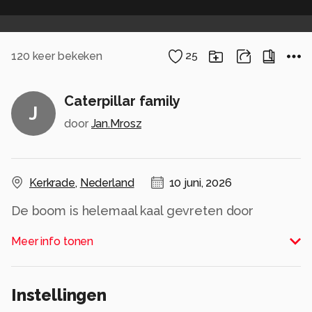
120
keer bekeken
25
Caterpillar family
J
door
Jan.Mrosz
Kerkrade
,
Nederland
10 juni, 2026
De boom is helemaal kaal gevreten door
duizenden rupsen... Midden in de Gaiazoo.
Meer info tonen
Wat zijn dat voor rupsen?
Alle rechten voorbehouden
Instellingen