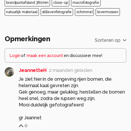
brandpuntafstand 380mm
close-up
macrofotografie
natuurlijk materiaal
stillevenfotografie
schimmel
levermossen
Opmerkingen
Sorteren op
Login
of
maak een account
en discussieer mee!
JeannetteH
2 maanden geleden
Je ziet hier in de omgeving rijen bomen, die
helemaal kaal gevreten zijn.
Gek genoeg, maar gelukkig, herstellen de bomen
heel snel, zodra de rupsen weg zijn.
Mooi duidelijk gefotografeerd
gr Jeannet
0