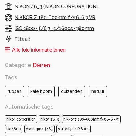
NIKON Z6_3
(
NIKON CORPORATION
)
NIKKOR Z 180-600mm f/5.6-6.3 VR
ISO 1800 ·
ƒ/6.3 ·
1/1600s ·
380mm
Flits uit
Alle foto informatie tonen
Categorie
Dieren
Tags
rupsen
kale boom
duizenden
natuur
Automatische tags
nikon corporation
nikon z6_3
nikkor z 180-600mm f/5.6-6.3 vr
iso 1800
diafragma ƒ/6.3
sluitertijd 1/1600s