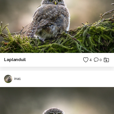
Laplanduil
4
0
ina1