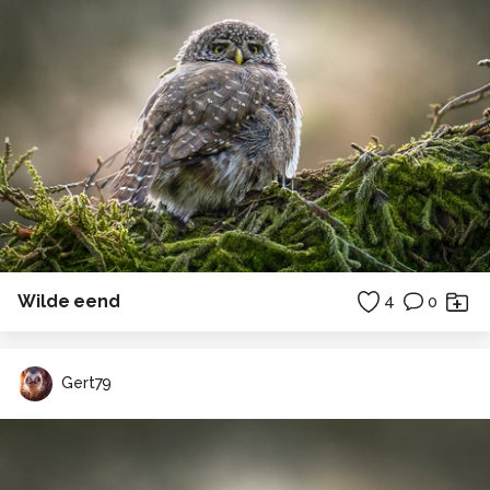
Wilde eend
4
0
Gert79