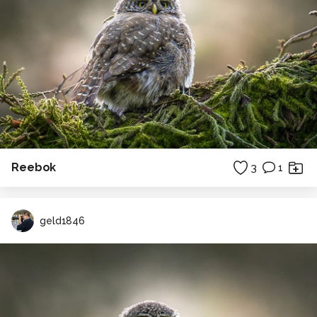
Reebok
3
1
geld1846