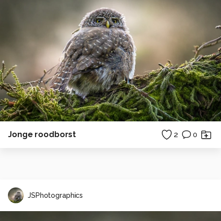
Jonge roodborst
2
0
JSPhotographics