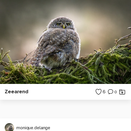
Zeearend
6
0
monique.delange