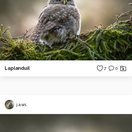
Laplanduil
7
0
j.a.ws