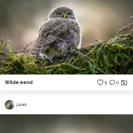
Wilde eend
5
0
j.a.ws