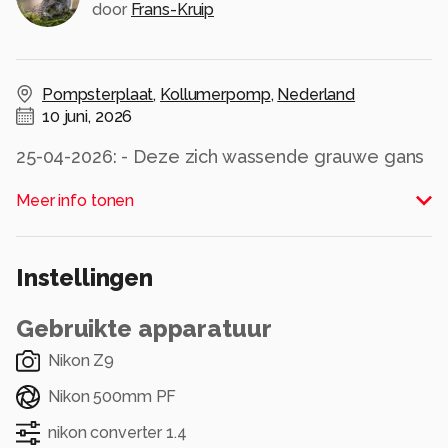
door
Frans-Kruip
Pompsterplaat
,
Kollumerpomp
,
Nederland
10 juni, 2026
25-04-2026: - Deze zich wassende grauwe gans
oogt als een dirigent.
Meer info tonen
Alle rechten voorbehouden
Instellingen
Gebruikte apparatuur
Nikon Z9
Nikon 500mm PF
nikon converter 1.4