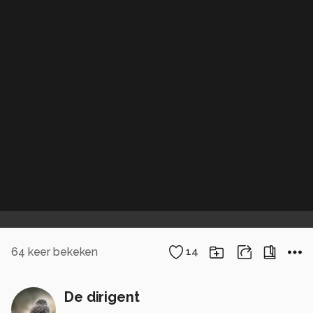
64
keer bekeken
14
De dirigent