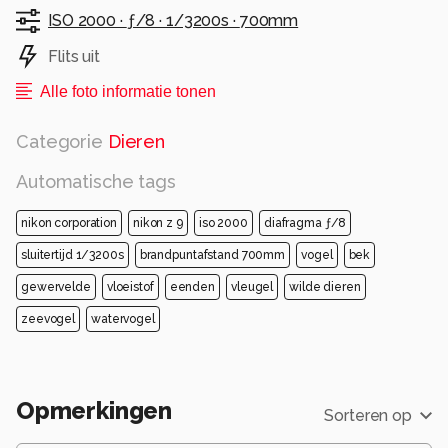
ISO 2000 ·
ƒ/8 ·
1/3200s ·
700mm
Flits uit
Alle foto informatie tonen
Categorie
Dieren
Automatische tags
nikon corporation
nikon z 9
iso 2000
diafragma ƒ/8
sluitertijd 1/3200s
brandpuntafstand 700mm
vogel
bek
gewervelde
vloeistof
eenden
vleugel
wilde dieren
zeevogel
watervogel
Opmerkingen
Sorteren op