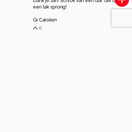
Dank je Jan! Schrok van een duif die op
een tak sprong!
Gr Carolien
0
Soortgelijke foto's
frank63