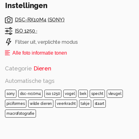
Instellingen
DSC-RX10M4
(
SONY
)
ISO 1250 ·
Flitser uit, verplichte modus
Alle foto informatie tonen
Categorie
Dieren
Automatische tags
sony
dsc-rx10m4
iso 1250
vogel
bek
specht
vleugel
piciformes
wilde dieren
veerkracht
takje
staart
macrofotografie