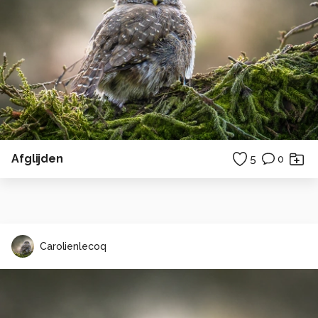
Afglijden
5
0
Carolienlecoq