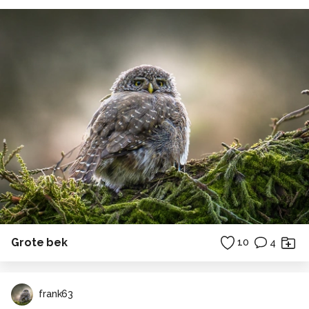
Grote bek
10
4
frank63