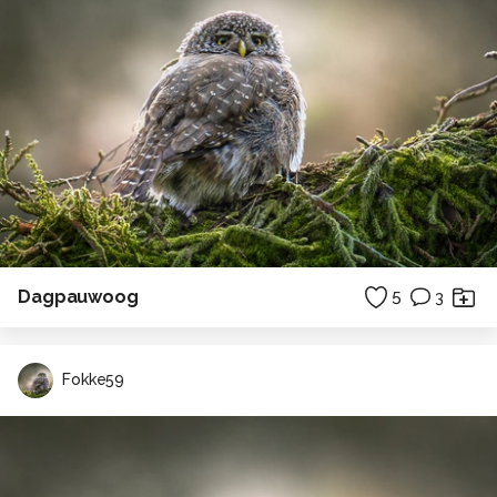
Dagpauwoog
5
3
Fokke59