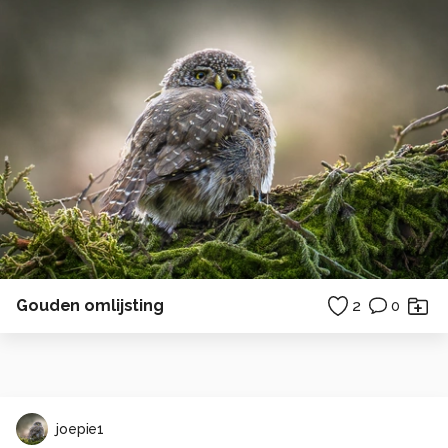
Gouden omlijsting
2
0
joepie1