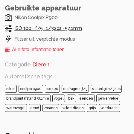
Gebruikte apparatuur
Nikon Coolpix P900
ISO 100 ·
ƒ/5 ·
1/320s ·
57.1mm
Flitser uit, verplichte modus
Alle foto informatie tonen
Categorie
Dieren
Automatische tags
nikon
coolpix p900
iso 100
diafragma ƒ/5
sluitertijd 1/320s
brandpuntafstand 57.1mm
vogel
bek
eenden
gewervelde
watervogel
eend
zwanen
wilde dieren
grijs
veerkracht