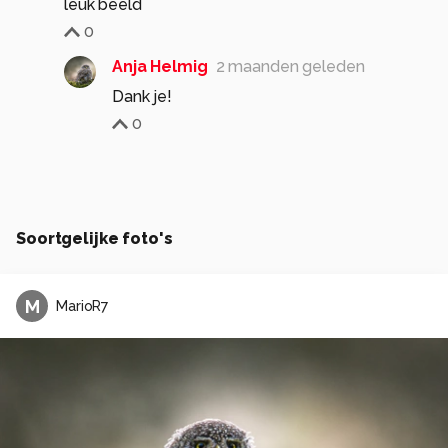
leuk beeld
0
Anja Helmig
2 maanden geleden
Dank je!
0
Soortgelijke foto's
M
MarioR7