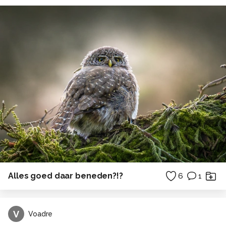
Alles goed daar beneden?!?
6
1
V
Voadre