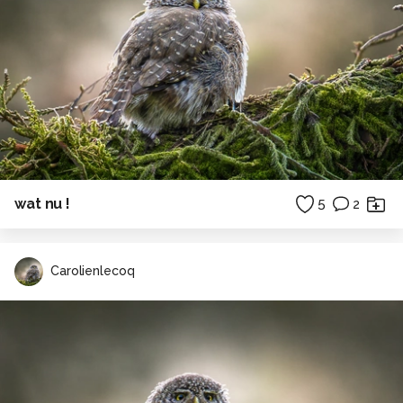
wat nu !
5
2
Carolienlecoq