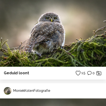
Geduld loont
15
0
MoniekKolenFotografie