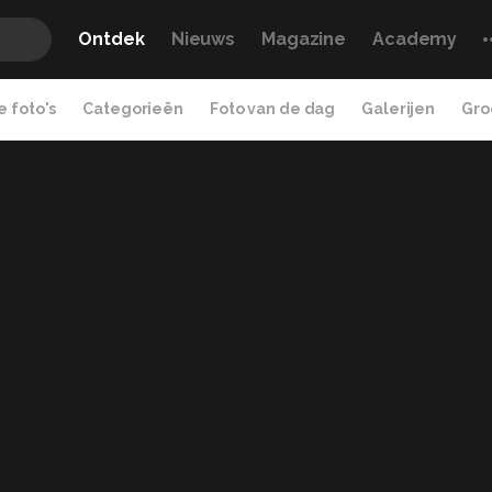
Ontdek
Nieuws
Magazine
Academy
 foto's
Categorieën
Foto van de dag
Galerijen
Gro