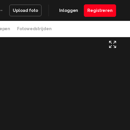
Inloggen
Registreren
Upload foto
epen
Fotowedstrijden