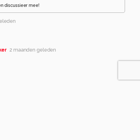
en discussieer mee!
eleden
ker
2 maanden geleden
leden
 Torenvalk. Groet Jan
ker
2 maanden geleden