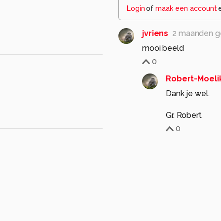
Login
of
maak een account
jvriens
2 maanden g
mooi beeld
0
Robert-Moeli
Dank je wel.
Gr. Robert
0
53jan
2 maanden ge
5
Prachtige foto van de
0
Robert-Moeli
Dank je wel.