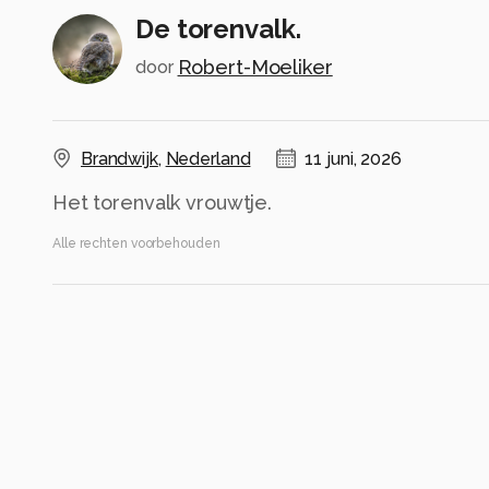
De torenvalk.
Robert-Moeliker
door
Brandwijk
,
Nederland
11 juni, 2026
Het torenvalk vrouwtje.
Alle rechten voorbehouden
Instellingen
ILCE-6700
(
SONY
)
E 70-350mm F4.5-6.3 G OSS
ISO 320 ·
ƒ/6.3 ·
1/1250s ·
350mm