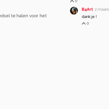
0
B4Art
2 maan
dsel te halen voor het
dank je !
0
vogel
female