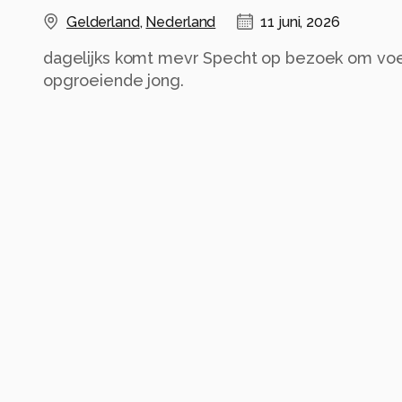
Gelderland
,
Nederland
11 juni, 2026
dagelijks komt mevr Specht op bezoek om voe
opgroeiende jong.
Alle rechten voorbehouden
Instellingen
Alle foto informatie tonen
Categorie
Dieren
Tags
grote bonte specht,
dendrocopos
vogel
stand
Automatische tags