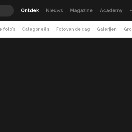
Ontdek
Nieuws
Magazine
Academy
 foto's
Categorieën
Foto van de dag
Galerijen
Gro