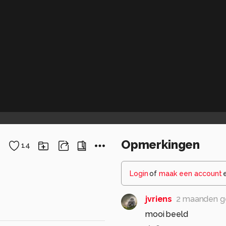
Opmerkingen
14
Login
of
maak een account
jvriens
2 maanden g
mooi beeld