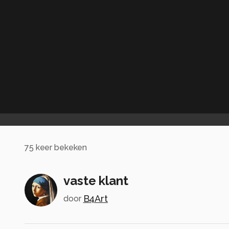
75
keer bekeken
vaste klant
B4Art
door