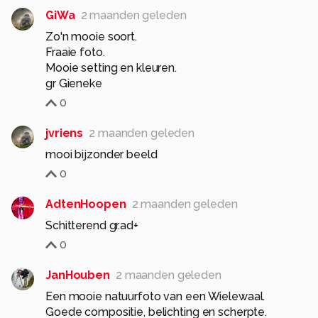
GiWa
2 maanden geleden
Zo'n mooie soort.
Fraaie foto.
Mooie setting en kleuren.
gr Gieneke
0
jvriens
2 maanden geleden
mooi bijzonder beeld
0
AdtenHoopen
2 maanden geleden
Schitterend gr.ad+
0
JanHouben
2 maanden geleden
Een mooie natuurfoto van een Wielewaal.
Goede compositie, belichting en scherpte.