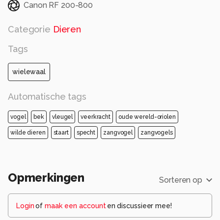
Canon RF 200-800
Categorie
Dieren
Tags
wielewaal
Automatische tags
vogel
bek
vleugel
veerkracht
oude wereld-oriolen
wilde dieren
staart
specht
zangvogel
zangvogels
Opmerkingen
Sorteren op
Login
of
maak een account
en discussieer mee!