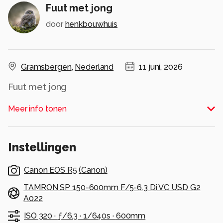
Fuut met jong
door
henkbouwhuis
Gramsbergen
,
Nederland
11 juni, 2026
Fuut met jong
Alle rechten voorbehouden
Meer info tonen
Instellingen
Canon EOS R5
(
Canon
)
TAMRON SP 150-600mm F/5-6.3 Di VC USD G2
A022
ISO 320 ·
ƒ/6.3 ·
1/640s ·
600mm