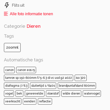
Flits uit
Alle foto informatie tonen
Categorie
Dieren
Tags
zoomnl
Automatische tags
canon
canon eos r5
tamron sp 150-600mm f/5-6.3 di vc usd g2 a022
iso 320
diafragma ƒ/6.3
sluitertijd 1/640s
brandpuntafstand 600mm
vogel
bek
gewervelde
vloeistof
wilde dieren
watervogel
veerkracht
eenden
reflectie