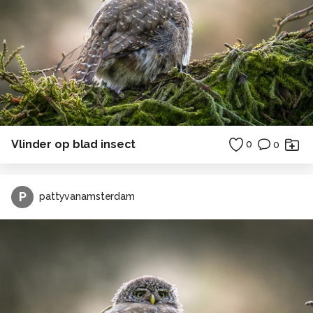
Vlinder op blad insect
0
0
P
pattyvanamsterdam