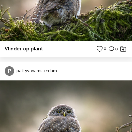
Vlinder op plant
0
0
P
pattyvanamsterdam