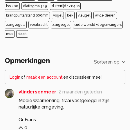
iso 400
diafragma ƒ/9
sluitertijd 1/640s
brandpuntafstand 600mm
vogel
bek
vleugel
wilde dieren
zangvogels
veerkracht
zangvogel
oude wereld vliegenvangers
mus
staart
Opmerkingen
Sorteren op
Login
of
maak een account
en discussieer mee!
vlindersenmeer
2 maanden geleden
Mooie waarneming, fraai vastgelegd in zijn
natuurlijke omgeving.
Gr Frans
0