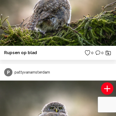
Rupsen op blad
0
0
P
pattyvanamsterdam