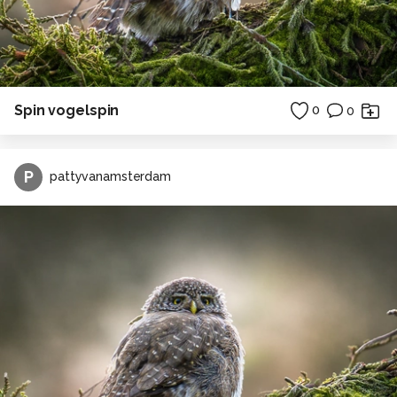
Spin vogelspin
0
0
P
pattyvanamsterdam