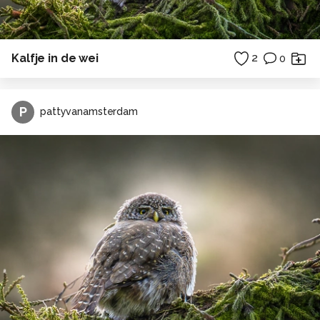
Kalfje in de wei
2
0
P
pattyvanamsterdam