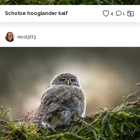
Schotse hooglander kalf
4
1
nicol3tt3