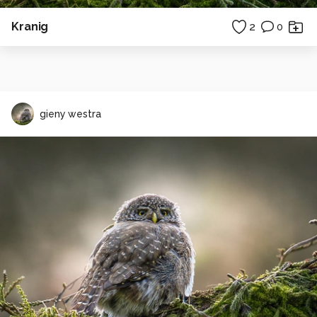
Kranig
2
0
gieny westra