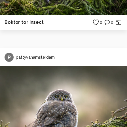
Boktor tor insect
0
0
P
pattyvanamsterdam