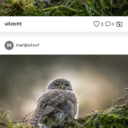
uitzicht
3
0
M
martijnstoof