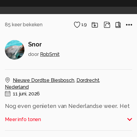
85
keer bekeken
19
Snor
door
RobSmit
Nieuwe Dordtse Biesbosch
,
Dordrecht
,
Nederland
11 juni, 2026
Nog even genieten van Nederlandse weer. Het
kleine beestje moet straks nog helemaal voorbij
Meer info tonen
de Sahel. Was vandaag wel voor mij een
uitdaging, door de harde wind blijven ze laag en
zo tussen het riet viel zicht krijgen niet mee.