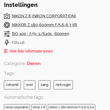
Instellingen
Maar dingen worden extra leuk als ze beetje
moeilijk zijn.
NIKON Z 8
(
NIKON CORPORATION
)
Alle rechten voorbehouden
NIKKOR Z 180-600mm f/5.6-6.3 VR
ISO 400 ·
ƒ/9 ·
1/640s ·
600mm
Flits uit
Alle foto informatie tonen
Categorie
Dieren
Tags
robsmit
snor
zang
rietvogel
Automatische tags
nikon corporation
nikon z 8
nikkor z 180-600mm f/5.6-6.3 vr