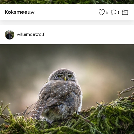
Koksmeeuw
2
1
willemdewolf