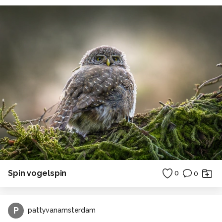
Spin vogelspin
0
0
P
pattyvanamsterdam