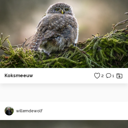
Koksmeeuw
2
1
willemdewolf