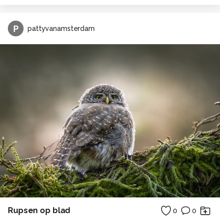
P
pattyvanamsterdam
Rupsen op blad
0
0