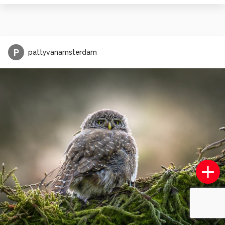
P
pattyvanamsterdam