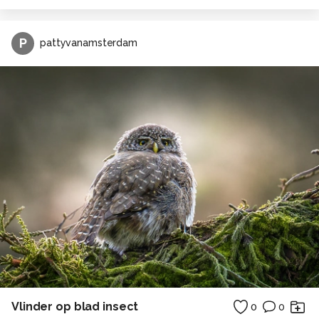
P
pattyvanamsterdam
Vlinder op blad insect
0
0