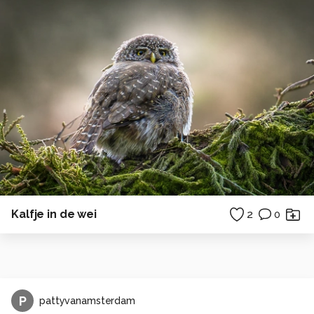
Kalfje in de wei
2
0
P
pattyvanamsterdam