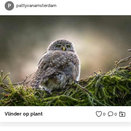
P
pattyvanamsterdam
Vlinder op plant
0
0