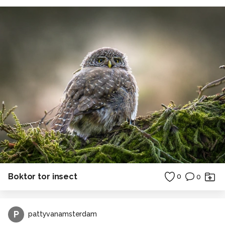
Boktor tor insect
0
0
P
pattyvanamsterdam