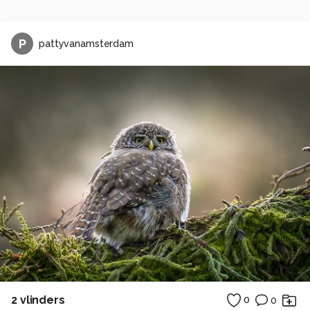
P
pattyvanamsterdam
2 vlinders
0
0