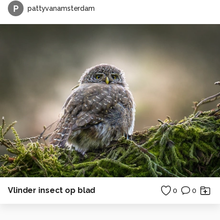
P
pattyvanamsterdam
Vlinder insect op blad
0
0