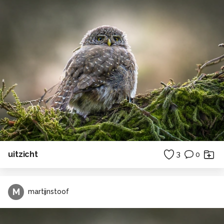
uitzicht
3
0
M
martijnstoof