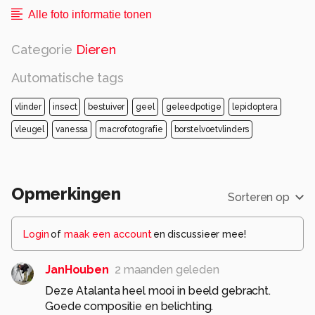
Alle foto informatie tonen
Categorie
Dieren
Automatische tags
vlinder
insect
bestuiver
geel
geleedpotige
lepidoptera
vleugel
vanessa
macrofotografie
borstelvoetvlinders
Opmerkingen
Sorteren op
Login
of
maak een account
en discussieer mee!
JanHouben
2 maanden geleden
Deze Atalanta heel mooi in beeld gebracht.
Goede compositie en belichting.