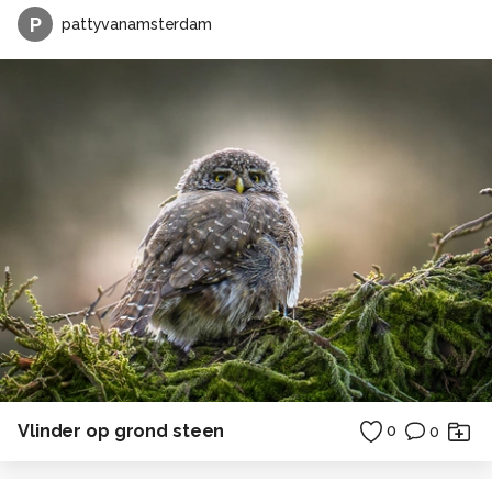
P
pattyvanamsterdam
Vlinder op grond steen
0
0