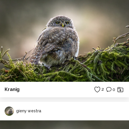
Kranig
2
0
gieny westra