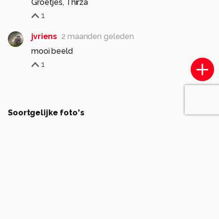
Groetjes, Thirza
1
jvriens
2 maanden geleden
mooi beeld
1
Soortgelijke foto's
ina1