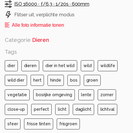
ISO 16000 ·
ƒ/6.3 ·
1/20s ·
600mm
Flitser uit, verplichte modus
Alle foto informatie tonen
Categorie
Dieren
Tags
dier
dieren
dier in het wild
wild
wildlife
wild dier
hert
hinde
bos
groen
vegetatie
bosrijke omgeving
lente
zomer
close-up
perfect
licht
daglicht
lichtval
sfeer
frisse tinten
frisgroen