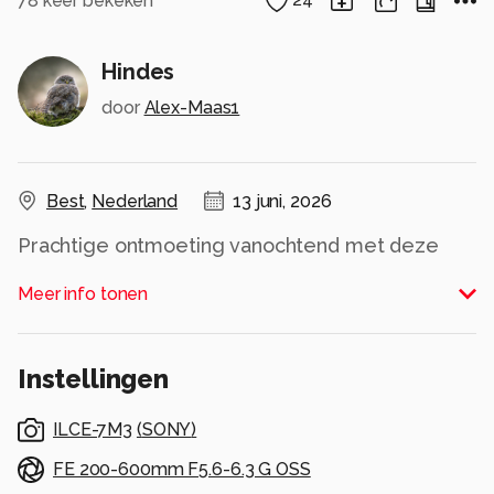
78
keer bekeken
24
Hindes
door
Alex-Maas1
Best
,
Nederland
13 juni, 2026
Prachtige ontmoeting vanochtend met deze
hindes
Meer info tonen
Alle rechten voorbehouden
Instellingen
ILCE-7M3
(
SONY
)
FE 200-600mm F5.6-6.3 G OSS