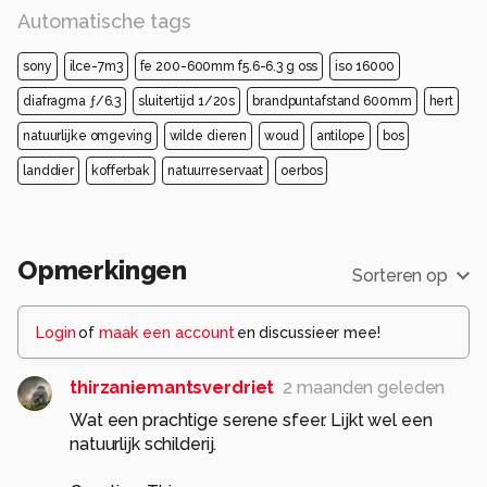
Automatische tags
sony
ilce-7m3
fe 200-600mm f5.6-6.3 g oss
iso 16000
diafragma ƒ/6.3
sluitertijd 1/20s
brandpuntafstand 600mm
hert
natuurlijke omgeving
wilde dieren
woud
antilope
bos
landdier
kofferbak
natuurreservaat
oerbos
Opmerkingen
Sorteren op
Login
of
maak een account
en discussieer mee!
thirzaniemantsverdriet
2 maanden geleden
Wat een prachtige serene sfeer. Lijkt wel een
natuurlijk schilderij.