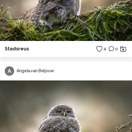
Stadsreus
4
0
A
Angela.van.Beljouw