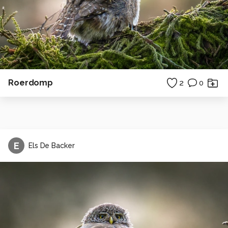
Roerdomp
2
0
E
Els De Backer