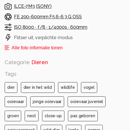
ILCE-7M3
(
SONY
)
FE 200-600mm F5.6-6.3 G OSS
ISO 8000 ·
ƒ/8 ·
1/4000s ·
600mm
Flitser uit, verplichte modus
Alle foto informatie tonen
Categorie
Dieren
Tags
dier
dier in het wild
wildlife
vogel
ooievaar
jonge ooievaar
ooievaar juveniel
groen
nest
close-up
pas geboren