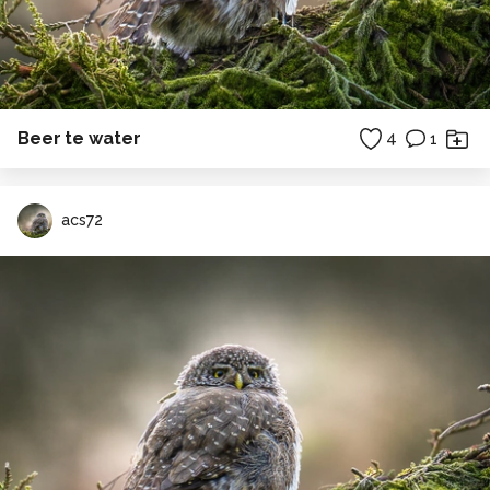
Beer te water
4
1
acs72