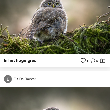
In het hoge gras
1
0
E
Els De Backer