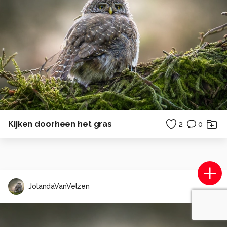
Kijken doorheen het gras
2
0
JolandaVanVelzen