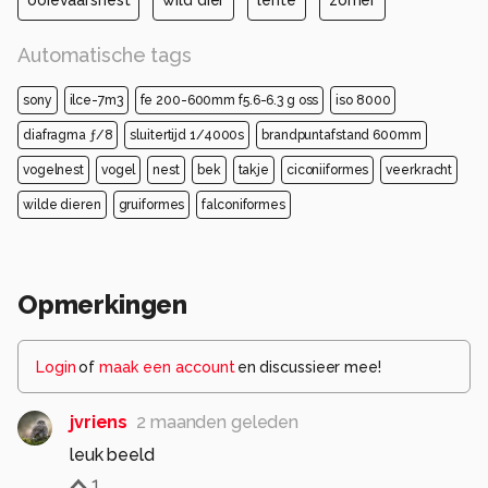
ooievaarsnest
wild dier
lente
zomer
Automatische tags
sony
ilce-7m3
fe 200-600mm f5.6-6.3 g oss
iso 8000
diafragma ƒ/8
sluitertijd 1/4000s
brandpuntafstand 600mm
vogelnest
vogel
nest
bek
takje
ciconiiformes
veerkracht
wilde dieren
gruiformes
falconiformes
Opmerkingen
Login
of
maak een account
en discussieer mee!
jvriens
2 maanden geleden
leuk beeld
1