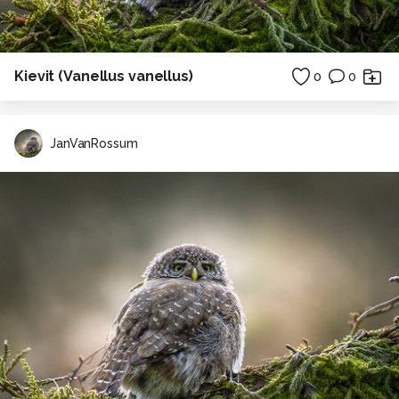
Kievit (Vanellus vanellus)
0
0
JanVanRossum