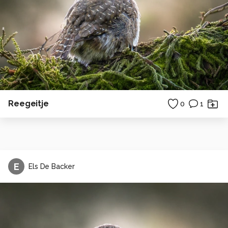
Reegeitje
0
1
E
Els De Backer