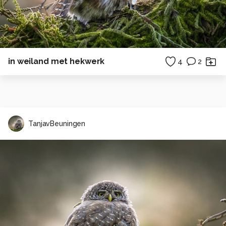
in weiland met hekwerk
4
2
TanjavBeuningen