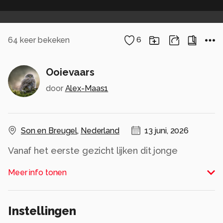
64
keer bekeken
6
Ooievaars
door
Alex-Maas1
Son en Breugel
,
Nederland
13 juni, 2026
Vanaf het eerste gezicht lijken dit jonge
ooievaars te zijn.. die kom ik normaliter nooit
Meer info tonen
tegen, dus wel prachtig een keer... zeker wel van
afstand van minimaal 50 meter, want die stond in
een veld en is vanuit de weg genomen
Instellingen
Alle rechten voorbehouden