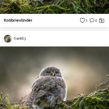
Kolibrievlinder
1
0
frank63