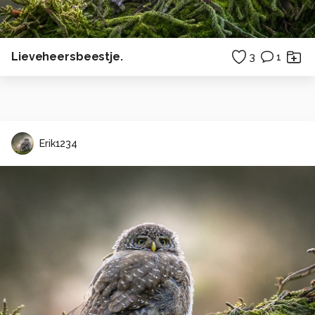
Lieveheersbeestje.
3
1
Erik1234