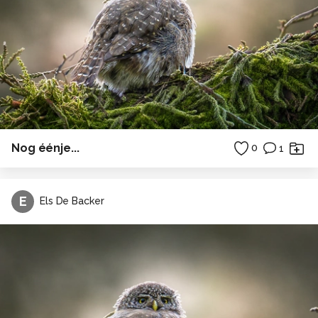
Nog éénje...
0
1
E
Els De Backer