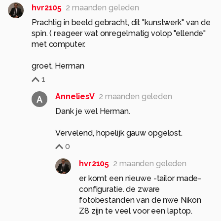
hvr2105
2 maanden geleden
Prachtig in beeld gebracht, dit "kunstwerk" van de
spin. ( reageer wat onregelmatig volop "ellende"
met computer.
groet, Herman
1
AnneliesV
2 maanden geleden
A
Dank je wel Herman.
Vervelend, hopelijk gauw opgelost.
0
hvr2105
2 maanden geleden
er komt een nieuwe -tailor made-
configuratie. de zware
fotobestanden van de nwe Nikon
Z8 zijn te veel voor een laptop.