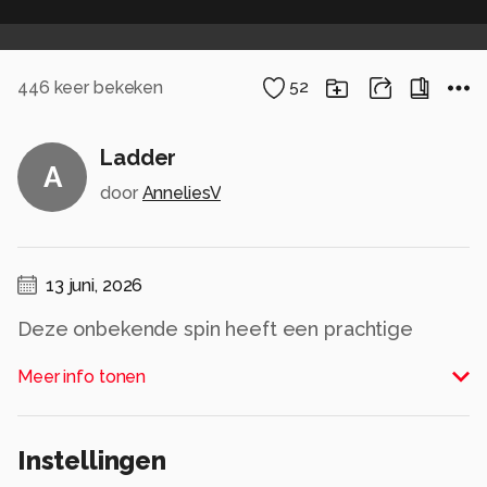
446
keer bekeken
52
Ladder
A
door
AnneliesV
13 juni, 2026
Deze onbekende spin heeft een prachtige
ladder naar boven gesponnen. Namen van
Meer info tonen
dieren en planten weet ik vaak goed te
achterhalen, hoe je zo’n ‘’scharnier’’ noemt, ik
weet het niet.
Instellingen
Inmiddels weet ik dat men dit een smeedijzeren