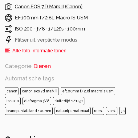
paumelle (ofwel plaatduim) noemt. Met dank
Canon EOS 7D Mark II
(
Canon
)
aan EddyK.
EF100mm f/2.8L Macro IS USM
Alle rechten voorbehouden
ISO 200 ·
ƒ/8 ·
1/125s ·
100mm
Flitser uit, verplichte modus
Alle foto informatie tonen
Categorie
Dieren
Automatische tags
canon
canon eos 7d mark ii
ef100mm f/2.8l macro is usm
iso 200
diafragma ƒ/8
sluitertijd 1/125s
brandpuntafstand 100mm
natuurlijk materiaal
roest
vorst
ijs