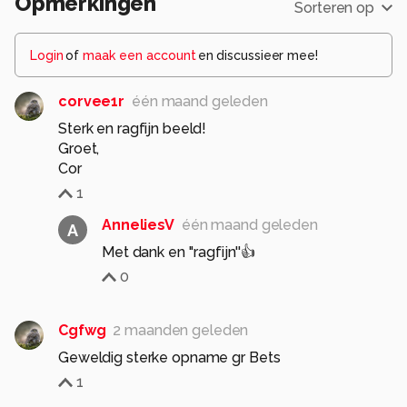
Opmerkingen
Sorteren op
Login
of
maak een account
en discussieer mee!
corvee1r
één maand geleden
Sterk en ragfijn beeld!
Groet,
Cor
1
AnneliesV
één maand geleden
A
Met dank en ''ragfijn''👍
0
Cgfwg
2 maanden geleden
Geweldig sterke opname gr Bets
1